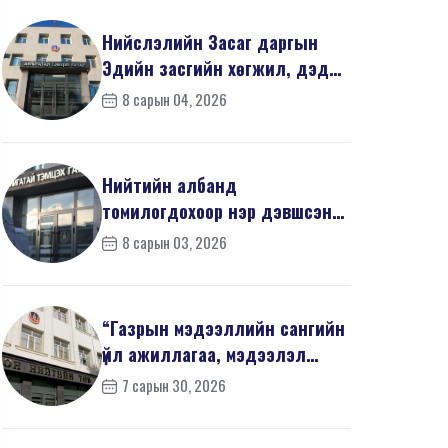
Нийслэлийн Засаг даргын
Эдийн засгийн хөгжил, дэд
бүтцийн асуудал хари...
8 сарын 04, 2026
Нийтийн албанд
томилогдохоор нэр дэвшсэн
405 иргэний урьдчилсан
8 сарын 03, 2026
мэдүүл...
“Газрын мэдээллийн сангийн
үйл ажиллагаа, мэдээлэл
солилцооны журам”-...
7 сарын 30, 2026