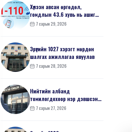
Хүлээн авсан өргөдөл,
гомдлын 43.6 хувь нь ашиг
сонирхлын зөрчилтэй х...
7 сарын 29, 2026
Эрүүгийн 1027 хэрэгт мөрдөн
шалгах ажиллагаа явуулав
7 сарын 28, 2026
Нийтийн албанд
томилогдохоор нэр дэвшсэн
405 иргэний урьдчилсан
7 сарын 27, 2026
мэдүүл...