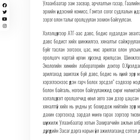
Улаанбаатар зам засвар, арчлалтын газар, Гаалийн 
эрхийн үндэсний комисс, Гэмтэл согог судлалын үнд
зэрэг олон талыг оролцуулан зохион байгуулсан.
Хэлэлцүүлгээр АТГ-аас давс, бодис худалдан авахт
давс бодист хийх шинжилгээ, хяналтыг сайжруулах,
буйг таслан зогсоох, цас, мөс арилгах олон улс
оролцогч нартай өргөн хүрээнд ярилцсан. Шинжлэ
Экологийн химийн лабораторийн доктор О.Хүрэлдав
арилгахад ашиглаж буй давс, бодис нь хүний эрүүл 
хэрэглэснээс үүдэн гарч болох эрсдэл” сэдвээр мэд
болон байгаль, ногоон байгууламжид сөрөг нөлөөтэ
хэлэлцүүлэгт оролцогчид өвөл авто зам дээр цацсан
хяналтгүй хийх нь ундны ус бохирдож нийтийн эрүүл м
дахин сэргээхэд зардал мөнгө гарах зэргээр төсвий
шүүмжилж Улаанбаатар хотын Захирагчийн ажлын ал
дүүргүүдийн Засаг дарга нарын үйл ажиллагаанд сэтгэл