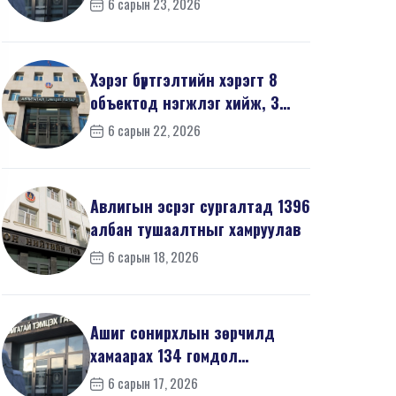
6 сарын 23, 2026
мэдүүл...
Хэрэг бүртгэлтийн хэрэгт 8
объектод нэгжлэг хийж, 3
хүнийг хойшлуулшг...
6 сарын 22, 2026
Авлигын эсрэг сургалтад 1396
албан тушаалтныг хамруулав
6 сарын 18, 2026
Ашиг сонирхлын зөрчилд
хамаарах 134 гомдол
мэдээллийг шалгав
6 сарын 17, 2026