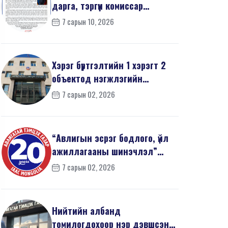
дарга, тэргүүн комиссар
З.Дашдаваагийн мэндчил...
7 сарын 10, 2026
Хэрэг бүртгэлтийн 1 хэрэгт 2
объектод нэгжлэгийн
ажиллагаа явуулав
7 сарын 02, 2026
“Авлигын эсрэг бодлого, үйл
ажиллагааны шинэчлэл”
эрдэм шинжилгээний б...
7 сарын 02, 2026
Нийтийн албанд
томилогдохоор нэр дэвшсэн