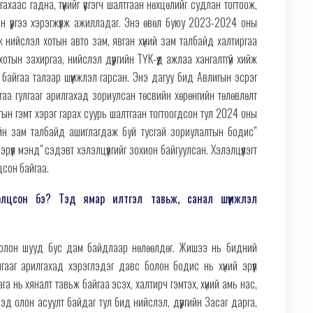
хаас гадна, түүнийг үүсгэгч шалтгаан нөхцөлийг судлан тогтоож,
н үүргээ хэрэгжүүлж ажилладаг. Энэ өвөл буюу 2023-2024 оны
 нийслэл хотын авто зам, явган хүний зам талбайд халтиргаа
хотын захиргаа, нийслэл дүүргийн ТҮК-үүд ажлаа хангалтгүй хийж
й байгаа талаар шүүмжлэл гарсан. Энэ дагуу бид Авлигын эсрэг
ргаа гулгааг арилгахад зориулсан төсвийн хөрөнгийн төлөвлөлт
игын гэмт хэрэг гарах суурь шалтгаан тогтоогдсон тул 2024 оны
йн зам талбайд ашиглагдаж буй тусгай зориулалтын бодис”
рүүл мэнд" сэдэвт хэлэлцүүлгийг зохион байгуулсан. Хэлэлцүүлэгт
цсон байгаа.
оролцсон бэ? Тэд ямар илтгэл тавьж, санал шүүмжлэл
 болон шууд бус дам байдлаар нөлөөлдөг. Жишээ нь бидний
гааг арилгахад хэрэглэдэг давс болон бодис нь хүний эрүүл
а нь хяналт тавьж байгаа эсэх, халтирч гэмтэх, хүний амь нас,
д олон асуулт байдаг тул бид нийслэл, дүүргийн Засаг дарга,