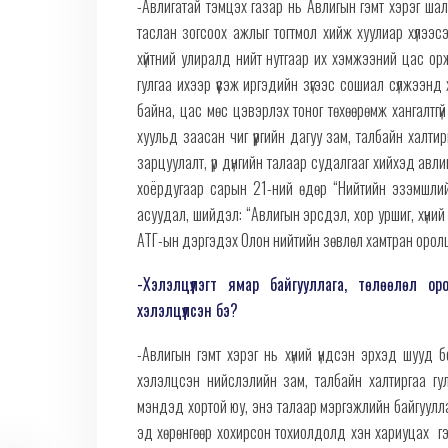
-Авлигатай тэмцэх газар нь Авлигын гэмт хэрэг шалга
таслан зогсоох ажлыг тогтмол хийж хуулиар хүлээсэ
хүйтний улиралд нийт нутгаар их хэмжээний цас орж
гулгаа ихээр үүсэж иргэдийн зүгээс сошиал сүлжээнд 
байна, цас мөс цэвэрлэх тоног төхөөрөмж хангалтгү
хуульд заасан чиг үүргийн дагуу зам, талбайн халти
зарцуулалт, үр дүнгийн талаар судалгааг хийхэд авл
хоёрдугаар сарын 21-ний өдөр “Нийтийн эзэмшли
асуудал, шийдэл: “Авлигын эрсдэл, хор уршиг, хүний э
АТГ-ын дэргэдэх Олон нийтийн зөвлөл хамтран орол
-Хэлэлцүүлэгт ямар байгууллага, төлөөлөл 
хэлэлцүүлсэн бэ?
-Авлигын гэмт хэрэг нь хүний үндсэн эрхэд шууд
хэлэлцсэн нийслэлийн зам, талбайн халтиргаа гул
мэндэд хортой юу, энэ талаар мэргэжлийн байгууллаг
эд хөрөнгөөр хохирсон тохиолдолд хэн хариуцах гээ