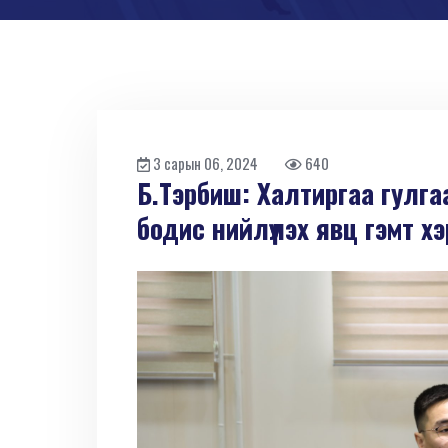
3 сарын 06, 2024
640
Б.Тэрбиш: Халтиргаа гулга
бодис нийлүүлэх явц гэмт 