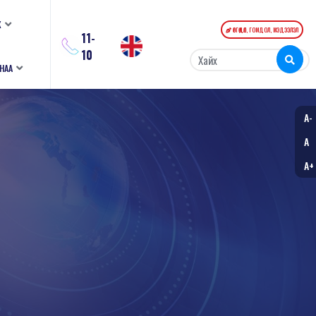
К
ӨРГӨДӨЛ, ГОМДОЛ, МЭДЭЭЛЭЛ
11-
10
АНАА
A-
A
A+