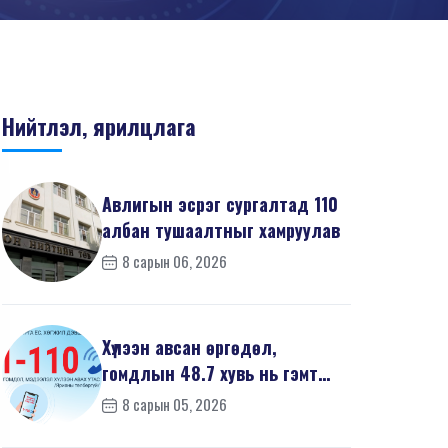
Нийтлэл, ярилцлага
Авлигын эсрэг сургалтад 110
албан тушаалтныг хамруулав
8 сарын 06, 2026
Хүлээн авсан өргөдөл,
гомдлын 48.7 хувь нь гэмт
хэргийн шинжтэй байв
8 сарын 05, 2026