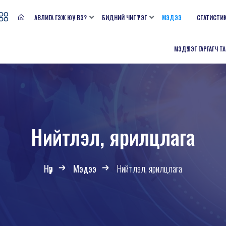
АВЛИГА ГЭЖ ЮУ ВЭ?
БИДНИЙ ЧИГ ҮҮРЭГ
МЭДЭЭ
СТАТИСТИ
МЭДҮҮЛЭГ ГАРГАГЧ Т
Нийтлэл, ярилцлага
Нүүр
Мэдээ
Нийтлэл, ярилцлага