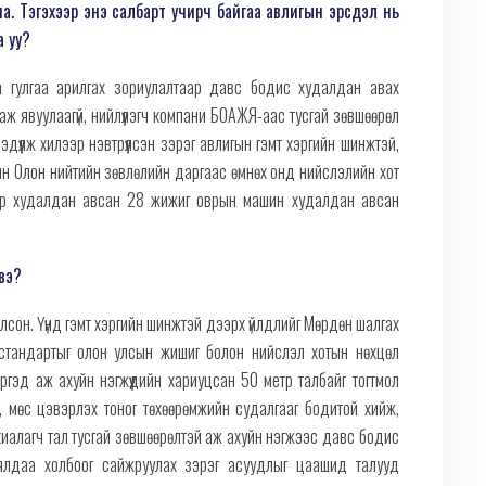
а. Тэгэхээр энэ салбарт учирч байгаа авлигын эрсдэл нь
а уу?
 гулгаа арилгах зориулалтаар давс бодис худалдан авах
ж явуулаагүй, нийлүүлэгч компани БОАЖЯ-аас тусгай зөвшөөрөл
дүүлж хилээр нэвтрүүлсэн зэрэг авлигын гэмт хэргийн шинжтэй,
Г-ын Олон нийтийн зөвлөлийн даргаас өмнөх онд нийслэлийн хот
гөөр худалдан авсан 28 жижиг оврын машин худалдан авсан
яах вэ?
лсон. Үүнд гэмт хэргийн шинжтэй дээрх үйлдлийг Мөрдөн шалгах
 стандартыг олон улсын жишиг болон нийслэл хотын нөхцөл
ргэд аж ахуйн нэгжүүдийн хариуцсан 50 метр талбайг тогтмол
 цас, мөс цэвэрлэх тоног төхөөрөмжийн судалгааг бодитой хийж,
ахиалагч тал тусгай зөвшөөрөлтэй аж ахуйн нэгжээс давс бодис
уялдаа холбоог сайжруулах зэрэг асуудлыг цаашид талууд