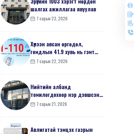
Эрүүгийн 1003 хэрэгт мөрдөн
шалгах ажиллагаа явуулав
7 сарын 23, 2026
Хүлээн авсан өргөдөл,
гомдлын 41.9 хувь нь гэмт
хэргийн шинжтэй байв
7 сарын 22, 2026
Нийтийн албанд
томилогдохоор нэр дэвшсэн
370 иргэний урьдчилсан
7 сарын 21, 2026
мэдүүл...
Авлигатай тэмцэх газрын