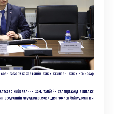
соён гэгээрүүлэх хэлтсийн ахлах ажилтан, ахлах комиссар
х хэлтсээс нийслэлийн зам, талбайн халтиргаанд ашиглаж
ын эрсдэлийн асуудлаар хэлэлцүүлэг зохион байгуулсан юм