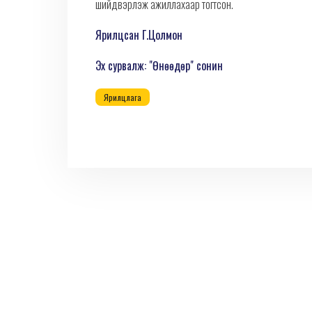
шийдвэрлэж ажиллахаар тогтсон.
Ярилцсан Г.Цолмон
Эх сурвалж: "Өнөөдөр" сонин
Ярилцлага