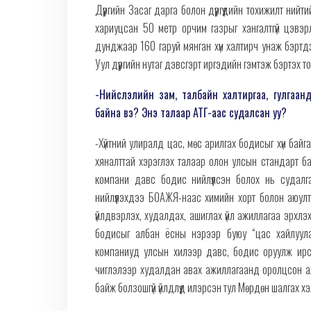
Дүүргийн Засаг дарга болон дүүргүүдийн тохижилт ни
хариуцсан 50 метр орчим газрыг хангалтгүй цэвэ
дунджаар 160 гаруй мянган хүн халтирч унаж бэртдэ
Уул дүүргийн нутаг дэвсгэрт иргэдийн гэмтэж бэртэх
-Нийслэлийн зам, талбайн халтиргаа, гулгаан
байна вэ? Энэ талаар АТГ-аас судалсан уу?
-Хүйтний улиралд цас, мөс арилгах бодисыг хүн бай
хяналттай хэрэглэх талаар олон улсын стандарт б
компани давс бодис нийлүүлсэн болох нь судал
нийлүүлэхдээ БОАЖЯ-наас химийн хорт болон аюулт
үйлдвэрлэх, худалдах, ашиглах үйл ажиллагаа эрхлэх
бодисыг албан ёсны нэрээр буюу “цас хайлуулах
компаниуд улсын хилээр давс, бодис оруулж ирсэн г
чиглэлээр худалдан авах ажиллагаанд оролцсон ал
байж болзошгүй үйлдлүүд илэрсэн тул Мөрдөн шалгах хэ