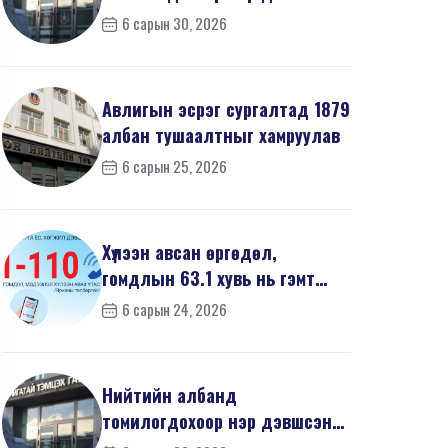
668 иргэний урьдчилсан
6 сарын 30, 2026
мэдүүл...
Авлигын эсрэг сургалтад 1879
албан тушаалтныг хамруулав
6 сарын 25, 2026
Хүлээн авсан өргөдөл,
гомдлын 63.1 хувь нь гэмт
хэргийн шинжтэй байв
6 сарын 24, 2026
Нийтийн албанд
томилогдохоор нэр дэвшсэн
468 иргэний урьдчилсан