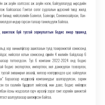
йтийн аж ахуйн хэлтсээс аж ахуйн нэгж, байгууллагууд өөрсдийн
рлэж байгаагаас Гэмтэл согог судлалын үндэсний төвд жилд
г бөгөөд нийслэлийн Баянгол, Баянзүрх, Сонгинохайрхан, Хан-
 тохиолдол өндөр гарсан талаар танилцуулж байлаа.
д ашиглаж буй тусгай зориулалтын бодис ямар түвшинд
гальд хор хөнөөлгүйгээр ашиглахын тулд тохиромжтой хэмжээнд
айдаг, нийслэл хотын хэмжээнд сүүлийн 4 жилийн байдлаар 6
гаагаар тогтоогдсон. Тус 6 компани 2022-2024 онд бодис
ай бодис экспортлох, импортлох, хил дамжуулан тээвэрлэх,
 тусгай зөвшөөрөл аваагүй, хилээр нэвтрүүлэхдээ цас хайлуулах
” бараагаар мэдүүлээгүй компаниудыг шалгаруулсан, зарим
эх гаалийн бүрдүүлэлт хийгээгүй, мөн давс, бодис нийлүүлэх
бан ёсны мэдээлэл гарч ирээгүй зэрэг гэмт хэргийн шинжтэй
лтэст шалгуулахаар шилжүүлсэн байгаа.