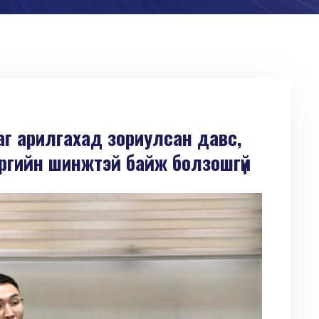
аг арилгахад зориулсан давс,
хэргийн шинжтэй байж болзошгүй