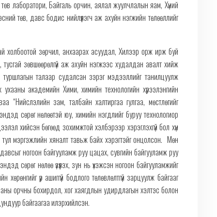
төв лаборатори, Байгаль орчин, аялал жуулчлалын яам, Хүний
эсний төв, давс бодис нийлүүлэгч аж ахуйн нэгжийн төлөөллийг
ай холбоотой зөрчил, анхаарах асуудал, Хилээр орж ирж буй
 тусгай зөвшөөрөлгүй аж ахуйн нэгжээс худалдан авалт хийж
ын туршлагын талаар судалсан зэрэг мэдээллийг танилцуулж
х ухааны академийн Хими, химийн технологийн хүрээлэнгийн
аа “Нийслэлийн зам, талбайн халтиргаа гулгаа, мөстлөгийг
мэндэд сөрөг нөлөөтэй юу, химийн нэгдлийг буруу технологиор
ээлэл хийсэн бөгөөд зохимжтой хэлбэрээр хэрэглэхгүй бол хүн
й тул мэргэжлийн хяналт тавьж байх хэрэгтэйг онцолсон. Мөн
 давсыг ногоон байгууламж руу цацах, сувгийн байгууламж руу
эндэд сөрөг нөлөө үзүүлэх, зун нь үхэжсэн ногоон байгууламжийг
н хөрөнгийг үр ашиггүй бодлого төлөвлөлтгүй зарцуулж байгааг
баны орчны бохирдол, хог хаягдлын удирдлагын хэлтэс болон
 дундуур байгаагаа илэрхийлсэн.