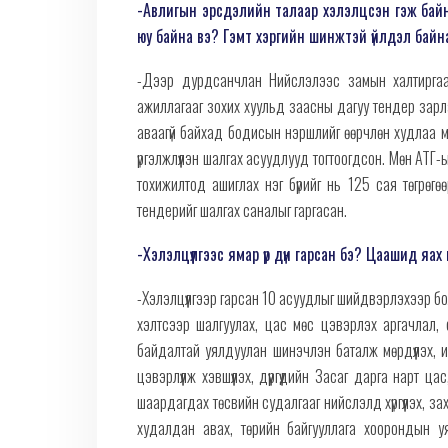
-Авлигын эрсдэлийн талаар хэлэлцсэн гэж байн
юу байна вэ? Гэмт хэргийн шинжтэй үйлдэл байн
-Дээр дурдсанчлан Нийслэлээс замын халтиргаа
ажиллагааг зохих хуульд заасны дагуу тендер зарла
аваагүй байхад бодисын нэршлийг өөрчлөн худлаа мэ
үргэлжлүүлэн шалгах асуудлууд тогтоогдсон. Мөн АТ
тохижилтод ашиглах нэг бүрийг нь 125 сая төгрө
тендерийг шалгах саналыг гаргасан.
-Хэлэлцүүлгээс ямар үр дүн гарсан бэ? Цаашид 
-Хэлэлцүүлгээр гарсан 10 асуудлыг шийдвэрлэхээр бо
хэлтсээр шалгуулах, цас мөс цэвэрлэх аргачлал,
байдалтай уялдуулан шинэчлэн баталж мөрдүүлэх, и
цэвэрлүүлж хэвшүүлэх, дүүргүүдийн Засаг дарга нарт
шаардагдах төсвийн судалгааг нийслэлд хүргүүлэх, з
худалдан авах, төрийн байгууллага хоорондын 