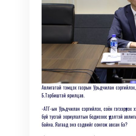
Авлигатай тэмцэх газрын Урьдчилан сэргийлэх, 
Б.Тэрбиштэй ярилцав.
-АТГ-ын Урьдчилан сэргийлэх, соён гэгээрүүлэ
буй тусгай зориулалтын бодисоос үүдэлтэй авлиг
байна. Яагаад энэ сэдвийг сонгож авсан бэ?