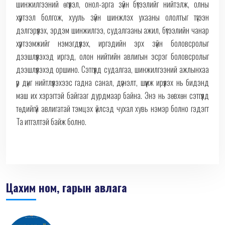
шинжилгээний өгүүлэл, онол-арга зүйн бүтээлийг нийтэлж, олны
хүртээл болгож, хууль зүйн шинжлэх ухааны ололтыг түгээн
дэлгэрүүлэх, эрдэм шинжилгээ, судалгааны ажил, бүтээлийн чанар
хүртээмжийг нэмэгдүүлэх, иргэдийн эрх зүйн боловсролыг
дээшлүүлэхэд иргэд, олон нийтийн авлигын эсрэг боловсролыг
дээшлүүлэхэд оршино. Сэтгүүлд судалгаа, шинжилгээний ажлынхаа
үр дүнг нийтлүүлэхээс гадна санал, дүгнэлт, шүүмж ирүүлэх нь бидэнд
маш их хэрэгтэй байгааг дурдмаар байна. Энэ нь зөвхөн сэтгүүлд
төдийгүй авлигатай тэмцэх үйлсэд чухал хувь нэмэр болно гэдэгт
Та итгэлтэй байж болно.
Цахим ном, гарын авлага