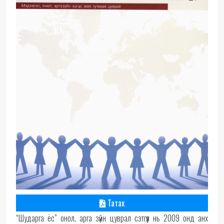
Татах
“Шударга ёс” онол, арга зүйн цуврал сэтгүүл нь 2009 онд анх