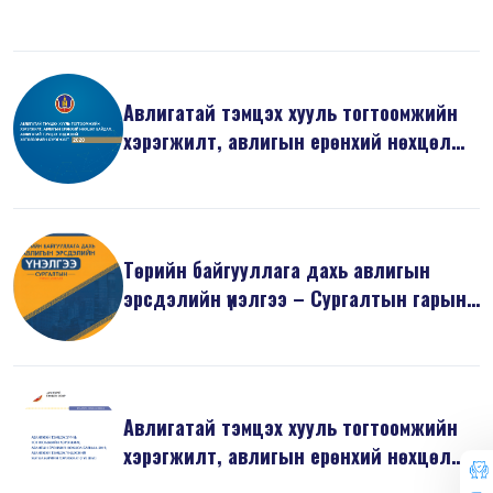
б...
Авлигатай тэмцэх хууль тогтоомжийн
хэрэгжилт, авлигын ерөнхий нөхцөл
б...
Төрийн байгууллага дахь авлигын
эрсдэлийн үнэлгээ – Сургалтын гарын
ав...
Авлигатай тэмцэх хууль тогтоомжийн
хэрэгжилт, авлигын ерөнхий нөхцөл
б...