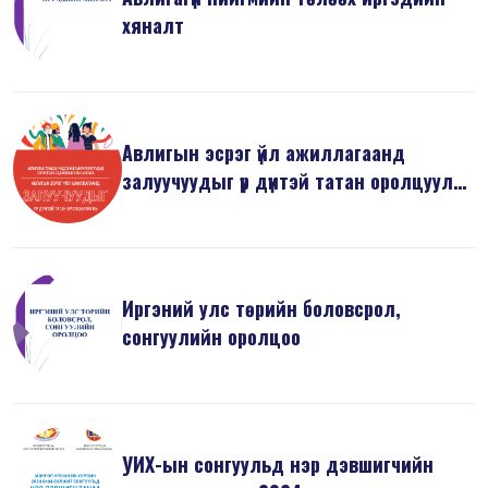
хяналт
Авлигын эсрэг үйл ажиллагаанд
залуучуудыг үр дүнтэй татан оролцуулах
н...
Иргэний улс төрийн боловсрол,
сонгуулийн оролцоо
УИХ-ын сонгуульд нэр дэвшигчийн