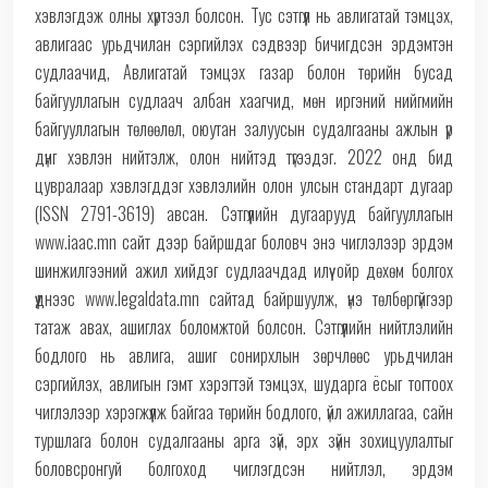
хэвлэгдэж олны хүртээл болсон. Тус сэтгүүл нь авлигатай тэмцэх,
авлигаас урьдчилан сэргийлэх сэдвээр бичигдсэн эрдэмтэн
судлаачид, Авлигатай тэмцэх газар болон төрийн бусад
байгууллагын судлаач албан хаагчид, мөн иргэний нийгмийн
байгууллагын төлөөлөл, оюутан залуусын судалгааны ажлын үр
дүнг хэвлэн нийтэлж, олон нийтэд түгээдэг. 2022 онд бид
цувралаар хэвлэгддэг хэвлэлийн олон улсын стандарт дугаар
(ISSN 2791-3619) авсан. Сэтгүүлийн дугаарууд байгууллагын
www.iaac.mn сайт дээр байршдаг боловч энэ чиглэлээр эрдэм
шинжилгээний ажил хийдэг судлаачдад илүү ойр дөхөм болгох
үүднээс www.legaldata.mn сайтад байршуулж, үнэ төлбөргүйгээр
татаж авах, ашиглах боломжтой болсон. Сэтгүүлийн нийтлэлийн
бодлого нь авлига, ашиг сонирхлын зөрчлөөс урьдчилан
сэргийлэх, авлигын гэмт хэрэгтэй тэмцэх, шударга ёсыг тогтоох
чиглэлээр хэрэгжүүлж байгаа төрийн бодлого, үйл ажиллагаа, сайн
туршлага болон судалгааны арга зүй, эрх зүйн зохицуулалтыг
боловсронгуй болгоход чиглэгдсэн нийтлэл, эрдэм