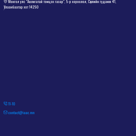
Монгол улс "Авлигатай тэмцэх газар", 5-р хороолол, Сөүлийн гудамж 41,
Улаанбаатар хот 14250
11-10
contact@iaac.mn