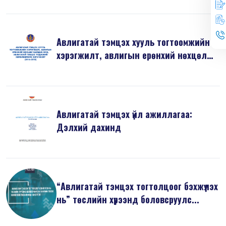
Авлигатай тэмцэх хууль тогтоомжийн
хэрэгжилт, авлигын ерөнхий нөхцөл
б...
Авлигатай тэмцэх үйл ажиллагаа:
Дэлхий дахинд
“Авлигатай тэмцэх тогтолцоог бэхжүүлэх
нь” төслийн хүрээнд боловсруулс...