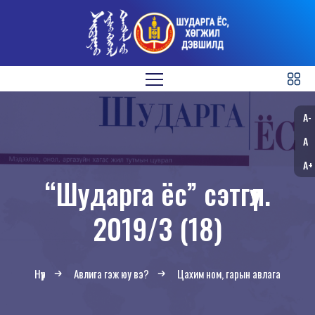
A-
A
A+
“Шударга ёс” сэтгүүл.
2019/3 (18)
Нүүр
Авлига гэж юу вэ?
Цахим ном, гарын авлага