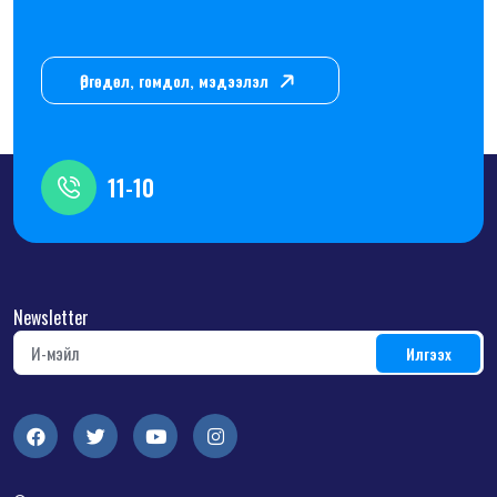
Өргөдөл, гомдол, мэдээлэл
11-10
Newsletter