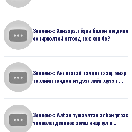
Зөвлөмж: Хамаарал бүхий болон нэгдмэл
сонирхолтой этгээд гэж хэн бэ?
Зөвлөмж: Авлигатай тэмцэх газар ямар
төрлийн гомдол мэдээллийг хүлээн ...
Зөвлөмж: Албан тушаалтан албан үүргээс
чөлөөлөгдсөнөөс хойш ямар үйл а...