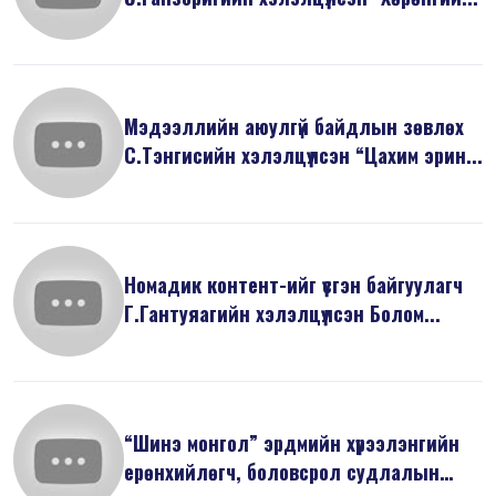
Мэдээллийн аюулгүй байдлын зөвлөх
С.Тэнгисийн хэлэлцүүлсэн “Цахим эрин...
Номадик контент-ийг үүсгэн байгуулагч
Г.Гантуяагийн хэлэлцүүлсэн Болом...
“Шинэ монгол” эрдмийн хүрээлэнгийн
ерөнхийлөгч, боловсрол судлалын