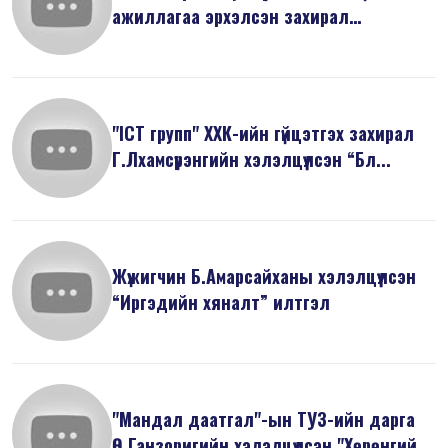
ажиллагаа эрхэлсэн захирал
Н.Минжир...
"ICT групп" ХХК-ийн гүйцэтгэх захирал
Г.Лхамсүрэнгийн хэлэлцүүлсэн “Бл...
Жүжигчин Б.Амарсайханы хэлэлцүүлсэн
“Иргэдийн хяналт” илтгэл
"Мандал даатгал"-ын ТУЗ-ийн дарга
Ө.Ганзоригийн хэлэлцүүлсэн "Хөрөнгий...