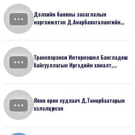
Дэлхийн банкны засаглалын
мэргэжилтэн Д.Амарбаясгалангийн
илтгэсэн “Ни...
Транспэрэнси Интернэшнл Бангладеш
байгууллагын Иргэдийн хяналт,
оролцо...
Япон орон судлаач Д.Төмөрбаатарын
хэлэлцүүлсэн