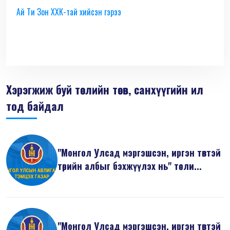
Ай Ти Зон ХХК-тай хийсэн гэрээ
Хэрэгжиж буй төслийн төсөв, санхүүгийн ил
тод байдал
"Монгол Улсад мэргэшсэн, иргэн төвтэй
төрийн албыг бэхжүүлэх нь" төсли...
"Монгол Улсад мэргэшсэн, иргэн төвтэй