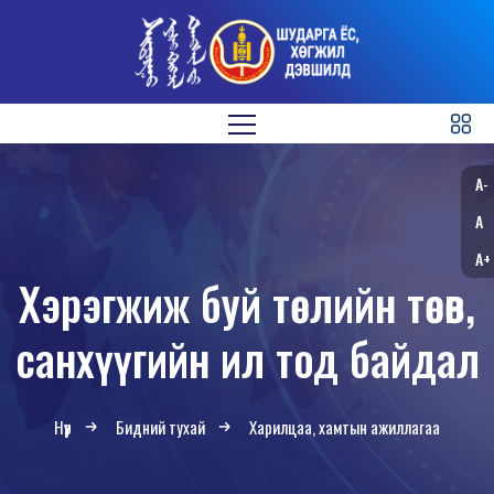
A-
A
A+
Хэрэгжиж буй төслийн төсөв,
санхүүгийн ил тод байдал
Нүүр
Бидний тухай
Харилцаа, хамтын ажиллагаа