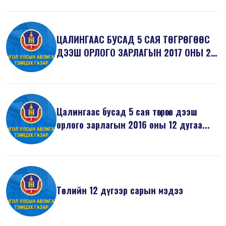
ЦАЛИНГААС БУСАД 5 САЯ ТӨГРӨГӨӨС
ДЭЭШ ОРЛОГО ЗАРЛАГЫН 2017 ОНЫ 2
ДУГААР...
Цалингаас бусад 5 сая төгрөгөөс дээш
орлого зарлагын 2016 оны 12 дугаа...
Төслийн 12 дүгээр сарын мэдээ