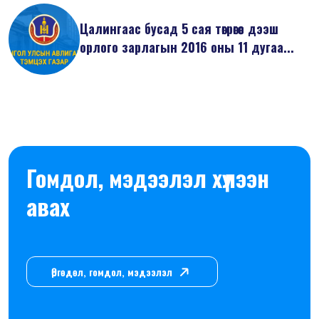
Цалингаас бусад 5 сая төгрөгөөс дээш
орлого зарлагын 2016 оны 11 дугаа...
Гомдол, мэдээлэл хүлээн
авах
Өргөдөл, гомдол, мэдээлэл