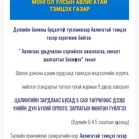
Дэлхийн банкны буцалтгүй тусламжаар Авлигатай тэмцэх
газар хэрэгжиж байгаа
“ Авлигаас урьдчилан сэргийлэх ажиллагаа, хяналт
шалгалтыг бэхжүүлэх” төсөл
Шилэн дансны цахим хуудсанд тавигдах мэдээллийн агуулга,
нийтлэг стандартыг тогтоох тухай журмын 9 дүгээр хавсралт
ЦАЛИНГИЙН ЗАРДЛААС БУСАД 5 САЯ ТӨГРӨГӨӨС ДЭЭШ
ҮНИЙН ДҮН БҮХИЙ ОРЛОГО, ЗАРЛАГЫН МӨНГӨН ГҮЙЛГЭЭ
(Хуулийн 6.4.5 заалтын хүрээнд)
Төсвийн ерөнхийлөн захирагчийн нэр:
Авлигатай тэмцэх газар