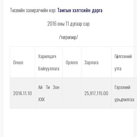
Төсвийн захирагчийн нэр:
Тамгын хэлтсийн дарга
2016 оны 11 дугаар сар
/төгрөгөөр/
Харилцагч
Гүйлгээний
Огноо
Орлого
Зарлага
байгууллага
утга
Ай Ти Зон
Гэрээний
2016.11.10
25,917,115.00
ХХК
урьдчилгаа