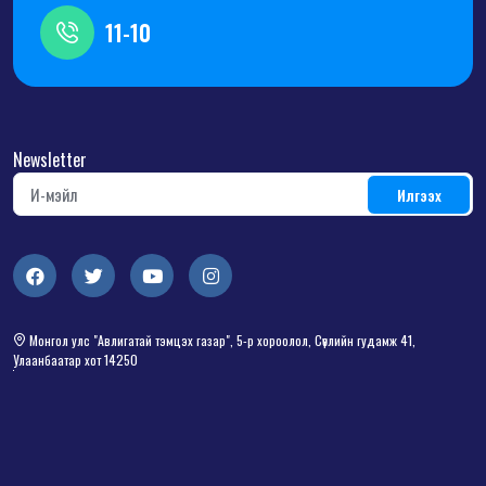
11-10
Newsletter
Монгол улс "Авлигатай тэмцэх газар", 5-р хороолол, Сөүлийн гудамж 41,
Улаанбаатар хот 14250