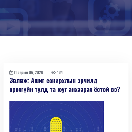
11 сарын 06, 2020
484
Зөвлөмж: Ашиг сонирхлын зөрчилд
орохгүйн тулд та юуг анхаарах ёстой вэ?