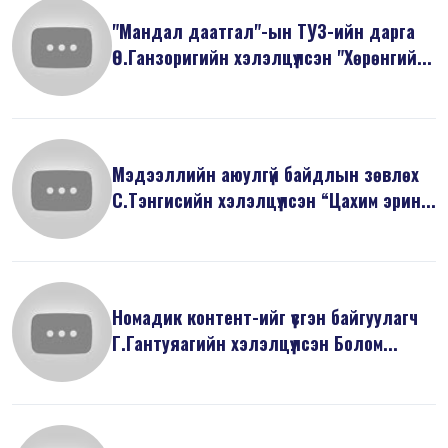
"Мандал даатгал"-ын ТУЗ-ийн дарга
Ө.Ганзоригийн хэлэлцүүлсэн "Хөрөнгий...
Мэдээллийн аюулгүй байдлын зөвлөх
С.Тэнгисийн хэлэлцүүлсэн “Цахим эрин...
Номадик контент-ийг үүсгэн байгуулагч
Г.Гантуяагийн хэлэлцүүлсэн Болом...