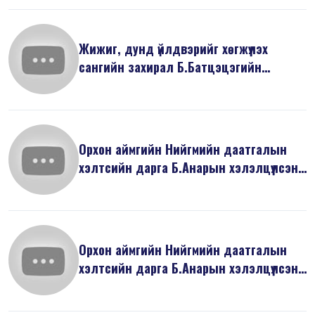
Жижиг, дунд үйлдвэрийг хөгжүүлэх
сангийн захирал Б.Батцэцэгийн
хэлэлцү...
Орхон аймгийн Нийгмийн даатгалын
хэлтсийн дарга Б.Анарын хэлэлцүүлсэн
...
Орхон аймгийн Нийгмийн даатгалын
хэлтсийн дарга Б.Анарын хэлэлцүүлсэн
...