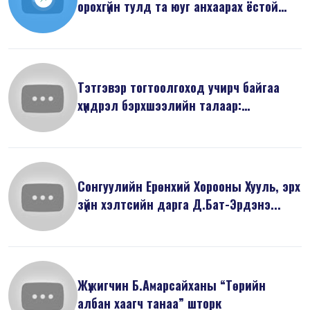
орохгүйн тулд та юуг анхаарах ёстой
вэ...
Тэтгэвэр тогтоолгоход учирч байгаа
хүндрэл бэрхшээлийн талаар:
Баримты...
Сонгуулийн Ерөнхий Хорооны Хууль, эрх
зүйн хэлтсийн дарга Д.Бат-Эрдэнэ...
Жүжигчин Б.Амарсайханы “Төрийн
албан хаагч танаа” шторк