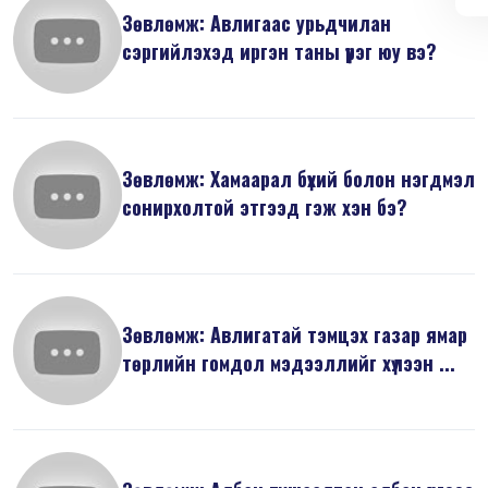
Зөвлөмж: Авлигаас урьдчилан
сэргийлэхэд иргэн таны үүрэг юу вэ?
Зөвлөмж: Хамаарал бүхий болон нэгдмэл
сонирхолтой этгээд гэж хэн бэ?
Зөвлөмж: Авлигатай тэмцэх газар ямар
төрлийн гомдол мэдээллийг хүлээн ...