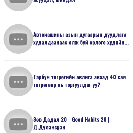
Автомашины азын дугаарын дуудлага
худалдаанаас олж буй орлого хүүхдийн...
Тэрбум төгрөгийн авлига аваад 40 сая
төгрөгөөр нь торгуулдаг уу?
Зөв Дадал 20 - Good Habits 20 |
Д.Дуламсүрэн