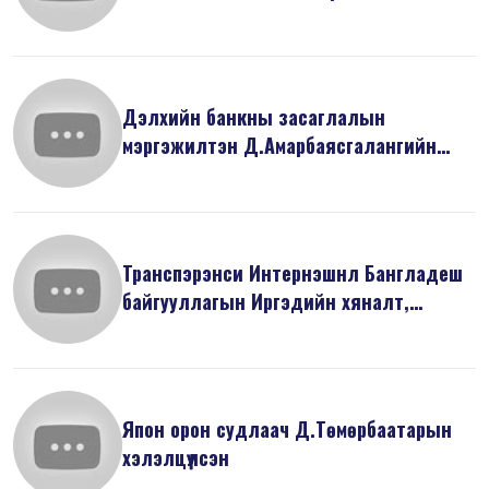
Дэлхийн банкны засаглалын
мэргэжилтэн Д.Амарбаясгалангийн
илтгэсэн “Ни...
Транспэрэнси Интернэшнл Бангладеш
байгууллагын Иргэдийн хяналт,
оролцо...
Япон орон судлаач Д.Төмөрбаатарын
хэлэлцүүлсэн