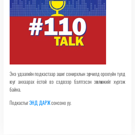
Энэ удаагийн подкастаар ашиг сонирхлын зөрчилд орохгүйн тулд
юуг анхаарах ёстой вэ сэдвээр бэлтгэсэн зөвлөмжийг хүргэж
байна.
Подкастыг
ЭНД ДАРЖ
сонсоно уу.