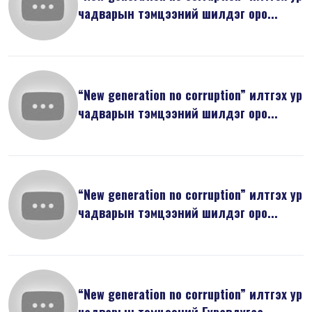
чадварын тэмцээний шилдэг оро...
“New generation no corruption” илтгэх ур
чадварын тэмцээний шилдэг оро...
“New generation no corruption” илтгэх ур
чадварын тэмцээний шилдэг оро...
“New generation no corruption” илтгэх ур
чадварын тэмцээний Гуравдугаа...