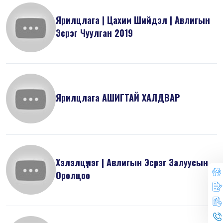
Ярилцлага | Цахим Шийдэл | Авлигын
Эсрэг Чуулган 2019
Ярилцлага АШИГТАЙ ХАЛДВАР
Хэлэлцүүлэг | Авлигын Эсрэг Залуусын
Оролцоо