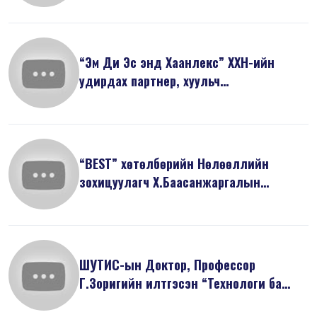
“Эм Ди Эс энд Хаанлекс” ХХН-ийн
удирдах партнер, хуульч
Ж.Майзоригийн ...
“BEST” хөтөлбөрийн Нөлөөллийн
зохицуулагч Х.Баасанжаргалын
танилцуулса...
ШУТИС-ын Доктор, Профессор
Г.Зоригийн илтгэсэн “Технологи ба
дижитал э...