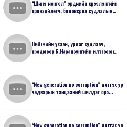
“Шинэ монгол” эрдмийн хүрээлэнгийн
ерөнхийлөгч, боловсрол судлалын
док...
Нийгмийн ухаан, урлаг судлаач,
продюсер Б.Наранзунгийн илтгэсэн
“Бид И...
“New generation no corruption” илтгэх ур
чадварын тэмцээний шилдэг оро...
“New generation no corruption” илтгэх ур