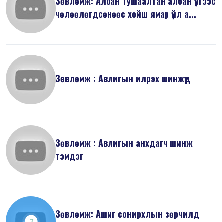
Зөвлөмж: Албан тушаалтан албан үүргээс
чөлөөлөгдсөнөөс хойш ямар үйл а...
Зөвлөмж : Авлигын илрэх шинжүүд
Зөвлөмж : Авлигын анхдагч шинж
тэмдэг
Зөвлөмж: Ашиг сонирхлын зөрчилд