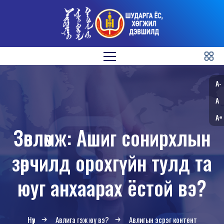
A-
A
A+
Зөвлөмж: Ашиг сонирхлын
зөрчилд орохгүйн тулд та
юуг анхаарах ёстой вэ?
Нүүр
Авлига гэж юу вэ?
Авлигын эсрэг контент