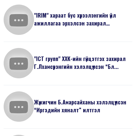
"IRIM" хараат бус хүрээлэнгийн үйл
ажиллагаа эрхэлсэн захирал
Н.Минжир...
"ICT групп" ХХК-ийн гүйцэтгэх захирал
Г.Лхамсүрэнгийн хэлэлцүүлсэн “Бл...
Жүжигчин Б.Амарсайханы хэлэлцүүлсэн
“Иргэдийн хяналт” илтгэл