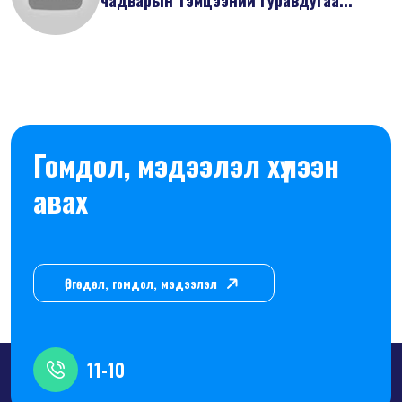
Гомдол, мэдээлэл хүлээн
авах
Өргөдөл, гомдол, мэдээлэл
11-10