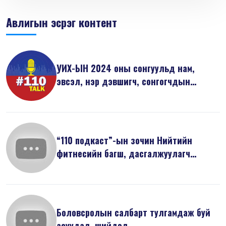
Авлигын эсрэг контент
УИХ-ЫН 2024 оны сонгуульд нам,
эвсэл, нэр дэвшигч, сонгогчдын
анхаарах...
“110 подкаст”-ын зочин Нийтийн
фитнесийн багш, дасгалжуулагч
Л.Саруулб...
Боловсролын салбарт тулгамдаж буй
асуудал, шийдэл