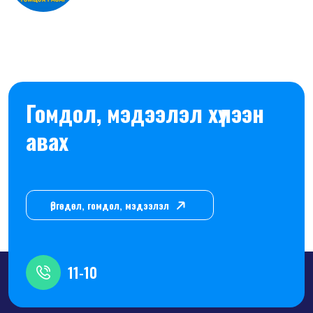
Гомдол, мэдээлэл хүлээн
авах
Өргөдөл, гомдол, мэдээлэл
11-10