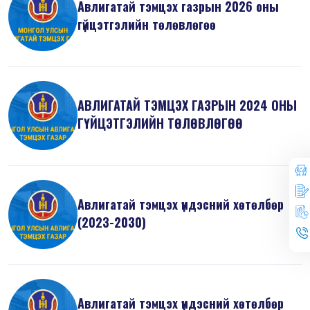
Авлигатай тэмцэх газрын 2026 оны
гүйцэтгэлийн төлөвлөгөө
АВЛИГАТАЙ ТЭМЦЭХ ГАЗРЫН 2024 ОНЫ
ГҮЙЦЭТГЭЛИЙН ТӨЛӨВЛӨГӨӨ
Авлигатай тэмцэх үндэсний хөтөлбөр
(2023-2030)
Авлигатай тэмцэх үндэсний хөтөлбөр