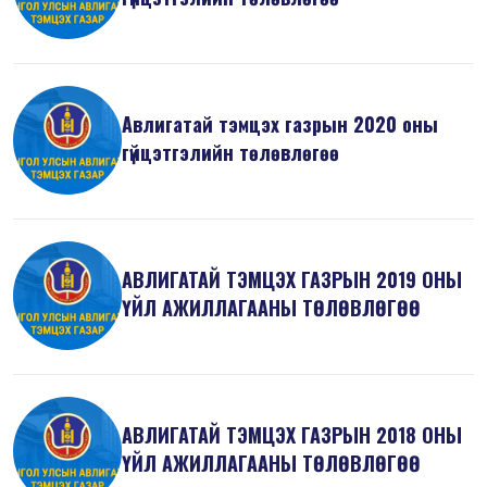
Авлигатай тэмцэх газрын 2020 оны
гүйцэтгэлийн төлөвлөгөө
АВЛИГАТАЙ ТЭМЦЭХ ГАЗРЫН 2019 ОНЫ
ҮЙЛ АЖИЛЛАГААНЫ ТӨЛӨВЛӨГӨӨ
АВЛИГАТАЙ ТЭМЦЭХ ГАЗРЫН 2018 ОНЫ
ҮЙЛ АЖИЛЛАГААНЫ ТӨЛӨВЛӨГӨӨ