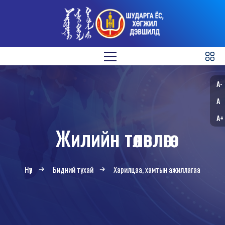
A-
A
A+
Жилийн төлөвлөгөө
Нүүр
Бидний тухай
Харилцаа, хамтын ажиллагаа