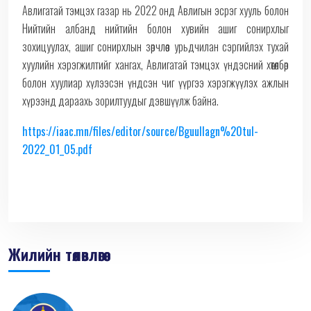
Авлигатай тэмцэх газар нь 2022 онд Авлигын эсрэг хууль болон
Нийтийн албанд нийтийн болон хувийн ашиг сонирхлыг
зохицуулах, ашиг сонирхлын зөрчлөөс урьдчилан сэргийлэх тухай
хуулийн хэрэгжилтийг хангах, Авлигатай тэмцэх үндэсний хөтөлбөр
болон хуулиар хүлээсэн үндсэн чиг үүргээ хэрэгжүүлэх ажлын
хүрээнд дараахь зорилтуудыг дэвшүүлж байна.
https://iaac.mn/files/editor/source/Bguullagn%20tul-
2022_01_05.pdf
Жилийн төлөвлөгөө