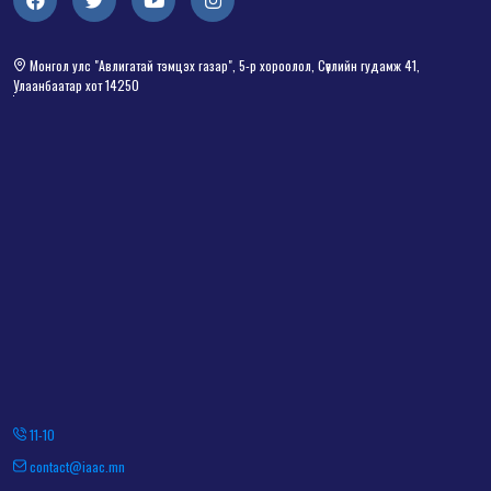
Монгол улс "Авлигатай тэмцэх газар", 5-р хороолол, Сөүлийн гудамж 41,
Улаанбаатар хот 14250
11-10
contact@iaac.mn