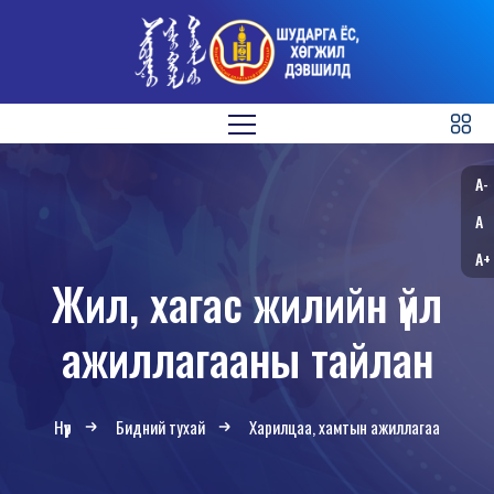
A-
A
A+
Жил, хагас жилийн үйл
ажиллагааны тайлан
Нүүр
Бидний тухай
Харилцаа, хамтын ажиллагаа