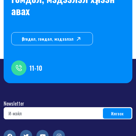
авах
Өргөдөл, гомдол, мэдээлэл
11-10
Newsletter