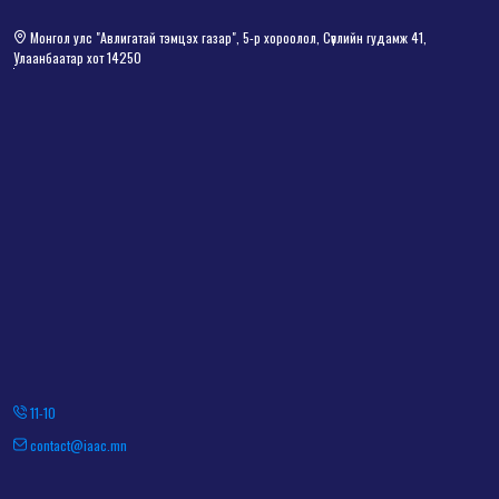
Монгол улс "Авлигатай тэмцэх газар", 5-р хороолол, Сөүлийн гудамж 41,
Улаанбаатар хот 14250
11-10
contact@iaac.mn