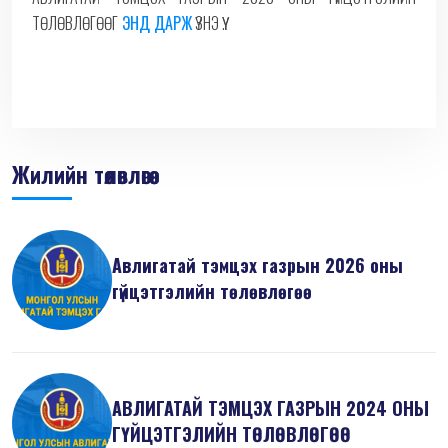
ТӨЛӨВЛӨГӨӨГ
ЭНД ДАРЖ
ҮЗНЭ ҮҮ.
Жилийн төлөвлөгөө
Авлигатай тэмцэх газрын 2026 оны
гүйцэтгэлийн төлөвлөгөө
АВЛИГАТАЙ ТЭМЦЭХ ГАЗРЫН 2024 ОНЫ
ГҮЙЦЭТГЭЛИЙН ТӨЛӨВЛӨГӨӨ