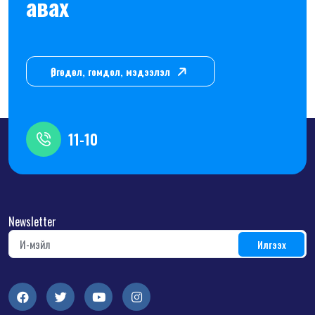
авах
Өргөдөл, гомдол, мэдээлэл
11-10
Newsletter