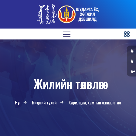
A-
A
A+
Жилийн төлөвлөгөө
Нүүр
Бидний тухай
Харилцаа, хамтын ажиллагаа