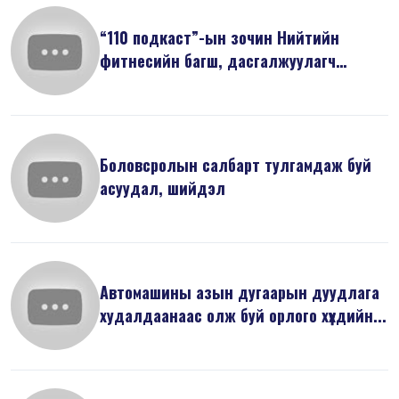
“110 подкаст”-ын зочин Нийтийн
фитнесийн багш, дасгалжуулагч
Л.Саруулб...
Боловсролын салбарт тулгамдаж буй
асуудал, шийдэл
Автомашины азын дугаарын дуудлага
худалдаанаас олж буй орлого хүүхдийн...