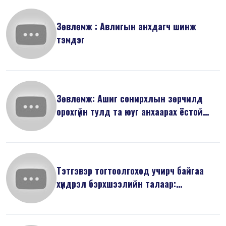
Зөвлөмж : Авлигын анхдагч шинж
тэмдэг
Зөвлөмж: Ашиг сонирхлын зөрчилд
орохгүйн тулд та юуг анхаарах ёстой
вэ...
Тэтгэвэр тогтоолгоход учирч байгаа
хүндрэл бэрхшээлийн талаар:
Баримты...