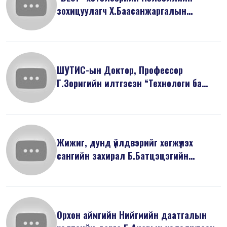
зохицуулагч Х.Баасанжаргалын
танилцуулса...
ШУТИС-ын Доктор, Профессор
Г.Зоригийн илтгэсэн “Технологи ба
дижитал э...
Жижиг, дунд үйлдвэрийг хөгжүүлэх
сангийн захирал Б.Батцэцэгийн
хэлэлцү...
Орхон аймгийн Нийгмийн даатгалын