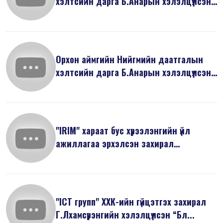
хэлтсийн дарга Б.Анарын хэлэлцүүлсэн
...
Орхон аймгийн Нийгмийн даатгалын
хэлтсийн дарга Б.Анарын хэлэлцүүлсэн
...
"IRIM" хараат бус хүрээлэнгийн үйл
ажиллагаа эрхэлсэн захирал
Н.Минжир...
"ICT групп" ХХК-ийн гүйцэтгэх захирал
Г.Лхамсүрэнгийн хэлэлцүүлсэн “Бл...