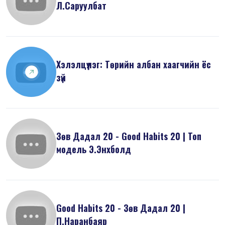
Л.Саруулбат
Хэлэлцүүлэг: Төрийн албан хаагчийн ёс
зүй
Зөв Дадал 20 - Good Habits 20 | Топ
модель Э.Энхболд
Good Habits 20 - Зөв Дадал 20 |
П.Наранбаяр