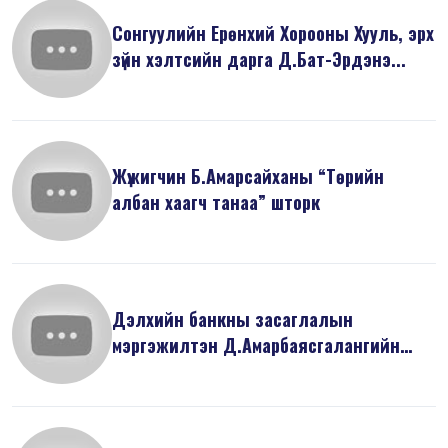
Сонгуулийн Ерөнхий Хорооны Хууль, эрх
зүйн хэлтсийн дарга Д.Бат-Эрдэнэ...
Жүжигчин Б.Амарсайханы “Төрийн
албан хаагч танаа” шторк
Дэлхийн банкны засаглалын
мэргэжилтэн Д.Амарбаясгалангийн
илтгэсэн “Ни...