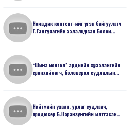
Номадик контент-ийг үүсгэн байгуулагч
Г.Гантуяагийн хэлэлцүүлсэн Болом...
“Шинэ монгол” эрдмийн хүрээлэнгийн
ерөнхийлөгч, боловсрол судлалын
док...
Нийгмийн ухаан, урлаг судлаач,
продюсер Б.Наранзунгийн илтгэсэн
“Бид И...