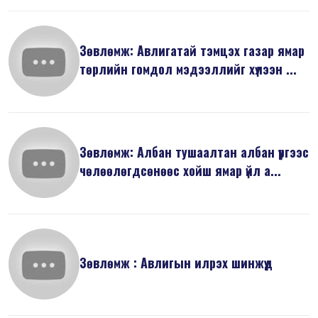
Зөвлөмж: Авлигатай тэмцэх газар ямар
төрлийн гомдол мэдээллийг хүлээн ...
Зөвлөмж: Албан тушаалтан албан үүргээс
чөлөөлөгдсөнөөс хойш ямар үйл а...
Зөвлөмж : Авлигын илрэх шинжүүд