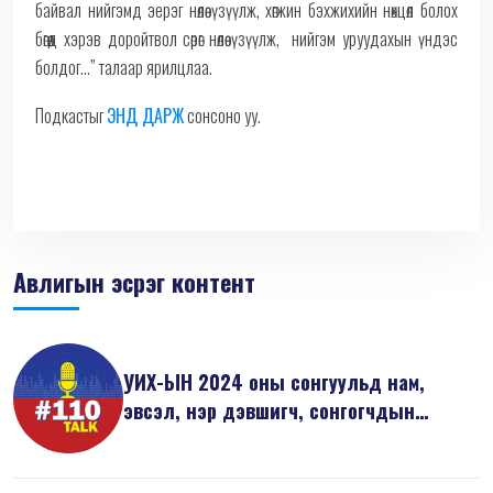
байвал нийгэмд эерэг нөлөө үзүүлж, хөгжин бэхжихийн нөхцөл болох
бөгөөд хэрэв доройтвол сөрөг нөлөө үзүүлж, нийгэм уруудахын үндэс
болдог...” талаар ярилцлаа.
Подкастыг
ЭНД ДАРЖ
сонсоно уу.
Авлигын эсрэг контент
УИХ-ЫН 2024 оны сонгуульд нам,
эвсэл, нэр дэвшигч, сонгогчдын
анхаарах...