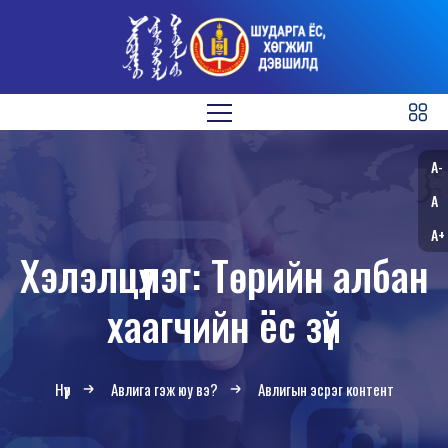
A-
A
A+
Хэлэлцүүлэг: Төрийн албан
хаагчийн ёс зүй
Нүүр
Авлига гэж юу вэ?
Авлигын эсрэг контент