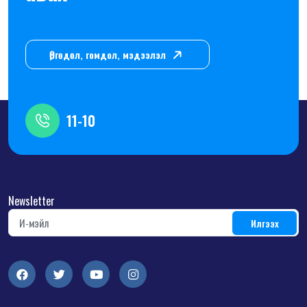
Өргөдөл, гомдол, мэдээлэл
11-10
Newsletter