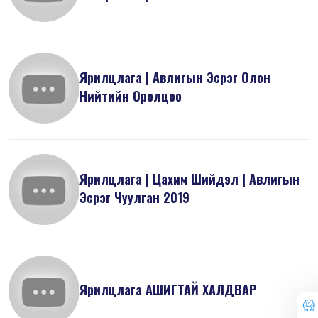
Ярилцлага | Авлигын Эсрэг Олон
Нийтийн Оролцоо
Ярилцлага | Цахим Шийдэл | Авлигын
Эсрэг Чуулган 2019
Ярилцлага АШИГТАЙ ХАЛДВАР