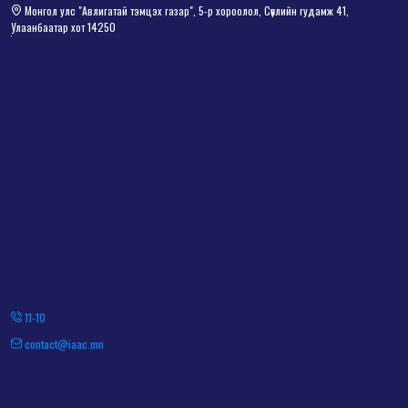
Монгол улс "Авлигатай тэмцэх газар", 5-р хороолол, Сөүлийн гудамж 41,
Улаанбаатар хот 14250
11-10
contact@iaac.mn