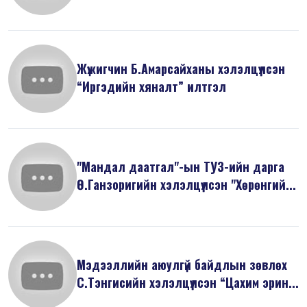
Жүжигчин Б.Амарсайханы хэлэлцүүлсэн
“Иргэдийн хяналт” илтгэл
"Мандал даатгал"-ын ТУЗ-ийн дарга
Ө.Ганзоригийн хэлэлцүүлсэн "Хөрөнгий...
Мэдээллийн аюулгүй байдлын зөвлөх
С.Тэнгисийн хэлэлцүүлсэн “Цахим эрин...