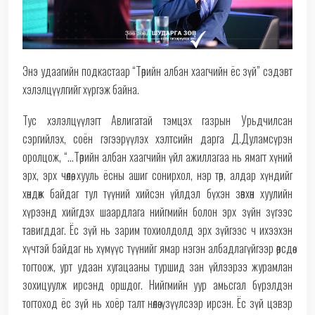
Энэ удаагийн подкастаар “Төрийн албан хаагчийн ёс зүй” сэдэвт
хэлэлцүүлгийг хүргэж байна.
Тус хэлэлцүүлэгт Авлигатай тэмцэх газрын Урьдчилсан
сэргийлэх, соён гэгээрүүлэх хэлтсийн дарга Д.Дуламсүрэн
оролцож, “...Төрийн албан хаагчийн үйл ажиллагаа нь ямагт хүний
эрх, эрх чөлөө, хууль ёсны ашиг сонирхол, нэр төр, алдар хүндийг
хөндөж байдаг тул түүний хийсэн үйлдэл бүхэн зөвхөн хуулийн
хүрээнд хийгдэх шаардлага нийгмийн болон эрх зүйн зүгээс
тавигддаг. Ёс зүй нь зарим тохиолдолд эрх зүйгээс ч ихээхэн
хүчтэй байдаг нь хүмүүс түүнийг ямар нэгэн албадлагүйгээр өөрсдөө
тогтоож, урт удаан хугацааны туршид зан үйлээрээ журамлан
зохицуулж ирсэнд оршдог. Нийгмийн уур амьсгал бүрэлдэн
тогтоход ёс зүй нь хоёр талт нөлөө үзүүлсээр ирсэн. Ёс зүй цэвэр