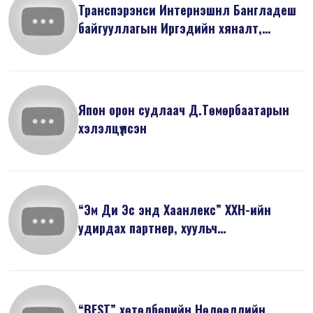
Транспэрэнси Интернэшнл Бангладеш
байгууллагын Иргэдийн хяналт,
оролцо...
Япон орон судлаач Д.Төмөрбаатарын
хэлэлцүүлсэн
“Эм Ди Эс энд Хаанлекс” ХХН-ийн
удирдах партнер, хуульч
Ж.Майзоригийн ...
“BEST” хөтөлбөрийн Нөлөөллийн