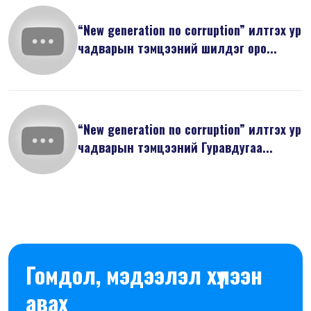
“New generation no corruption” илтгэх ур
чадварын тэмцээний шилдэг оро...
“New generation no corruption” илтгэх ур
чадварын тэмцээний Гуравдугаа...
Гомдол, мэдээлэл хүлээн
авах