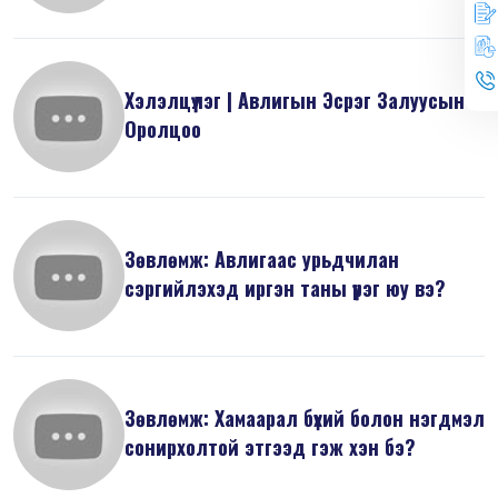
Хэлэлцүүлэг | Авлигын Эсрэг Залуусын
Оролцоо
Зөвлөмж: Авлигаас урьдчилан
сэргийлэхэд иргэн таны үүрэг юу вэ?
Зөвлөмж: Хамаарал бүхий болон нэгдмэл
сонирхолтой этгээд гэж хэн бэ?