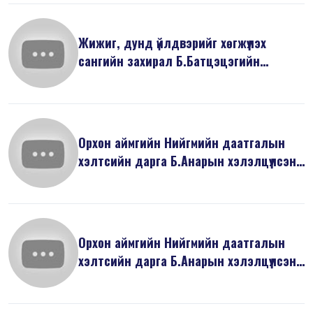
Жижиг, дунд үйлдвэрийг хөгжүүлэх
сангийн захирал Б.Батцэцэгийн
хэлэлцү...
Орхон аймгийн Нийгмийн даатгалын
хэлтсийн дарга Б.Анарын хэлэлцүүлсэн
...
Орхон аймгийн Нийгмийн даатгалын
хэлтсийн дарга Б.Анарын хэлэлцүүлсэн
...