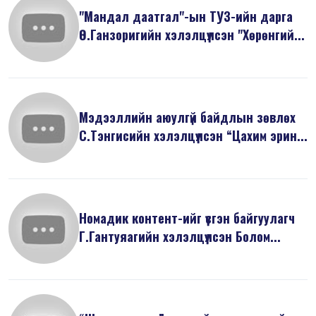
"Мандал даатгал"-ын ТУЗ-ийн дарга
Ө.Ганзоригийн хэлэлцүүлсэн "Хөрөнгий...
Мэдээллийн аюулгүй байдлын зөвлөх
С.Тэнгисийн хэлэлцүүлсэн “Цахим эрин...
Номадик контент-ийг үүсгэн байгуулагч
Г.Гантуяагийн хэлэлцүүлсэн Болом...