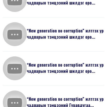
чадварын тэмцээний шилдэг оро...
“New generation no corruption” илтгэх ур
чадварын тэмцээний шилдэг оро...
“New generation no corruption” илтгэх ур
чадварын тэмцээний шилдэг оро...
“New generation no corruption” илтгэх ур
чадварын тэмцээний Гуравдугаа...