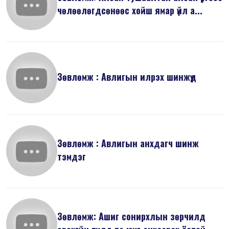
чөлөөлөгдсөнөөс хойш ямар үйл а...
Зөвлөмж : Авлигын илрэх шинжүүд
Зөвлөмж : Авлигын анхдагч шинж
тэмдэг
Зөвлөмж: Ашиг сонирхлын зөрчилд