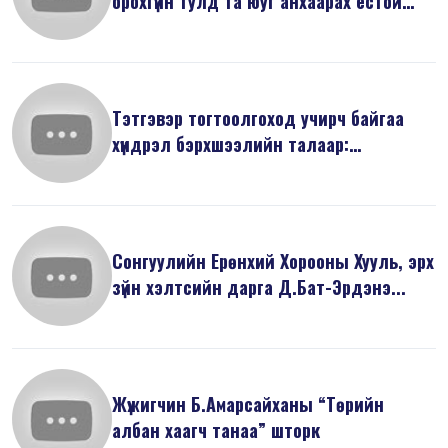
орохгүйн тулд та юуг анхаарах ёстой
вэ...
Тэтгэвэр тогтоолгоход учирч байгаа
хүндрэл бэрхшээлийн талаар:
Баримты...
Сонгуулийн Ерөнхий Хорооны Хууль, эрх
зүйн хэлтсийн дарга Д.Бат-Эрдэнэ...
Жүжигчин Б.Амарсайханы “Төрийн
албан хаагч танаа” шторк