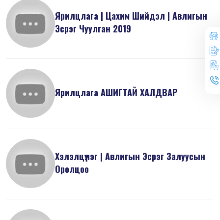
Ярилцлага | Цахим Шийдэл | Авлигын
Эсрэг Чуулган 2019
Ярилцлага АШИГТАЙ ХАЛДВАР
Хэлэлцүүлэг | Авлигын Эсрэг Залуусын
Оролцоо