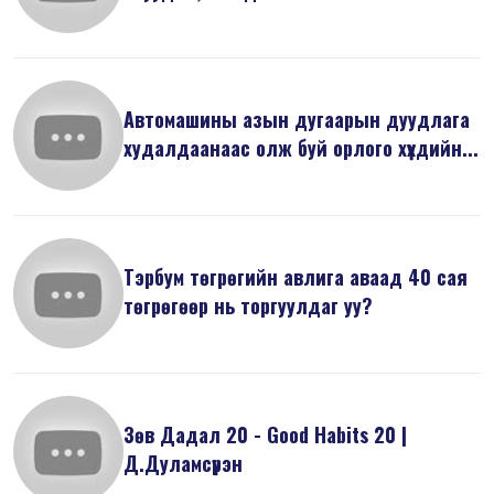
Автомашины азын дугаарын дуудлага
худалдаанаас олж буй орлого хүүхдийн...
Тэрбум төгрөгийн авлига аваад 40 сая
төгрөгөөр нь торгуулдаг уу?
Зөв Дадал 20 - Good Habits 20 |
Д.Дуламсүрэн