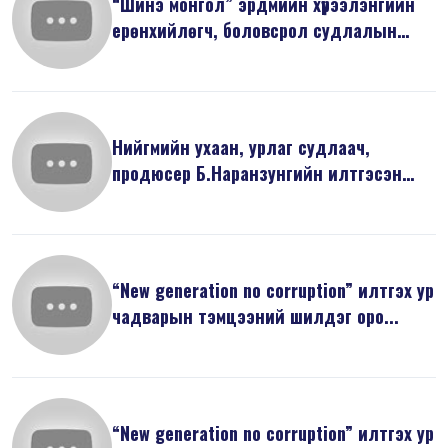
“Шинэ монгол” эрдмийн хүрээлэнгийн
ерөнхийлөгч, боловсрол судлалын
док...
Нийгмийн ухаан, урлаг судлаач,
продюсер Б.Наранзунгийн илтгэсэн
“Бид И...
“New generation no corruption” илтгэх ур
чадварын тэмцээний шилдэг оро...
“New generation no corruption” илтгэх ур