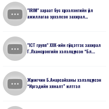
"IRIM" хараат бус хүрээлэнгийн үйл
ажиллагаа эрхэлсэн захирал
Н.Минжир...
"ICT групп" ХХК-ийн гүйцэтгэх захирал
Г.Лхамсүрэнгийн хэлэлцүүлсэн “Бл...
Жүжигчин Б.Амарсайханы хэлэлцүүлсэн
“Иргэдийн хяналт” илтгэл