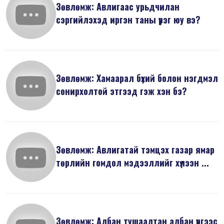
Зөвлөмж: Авлигаас урьдчилан
сэргийлэхэд иргэн таны үүрэг юу вэ?
Зөвлөмж: Хамаарал бүхий болон нэгдмэл
сонирхолтой этгээд гэж хэн бэ?
Зөвлөмж: Авлигатай тэмцэх газар ямар
төрлийн гомдол мэдээллийг хүлээн ...
Зөвлөмж: Албан тушаалтан албан үүргээс