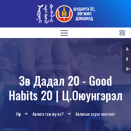
A-
A
A+
Зөв Дадал 20 - Good
Habits 20 | Ц.Оюунгэрэл
Нүүр
Авлига гэж юу вэ?
Авлигын эсрэг контент