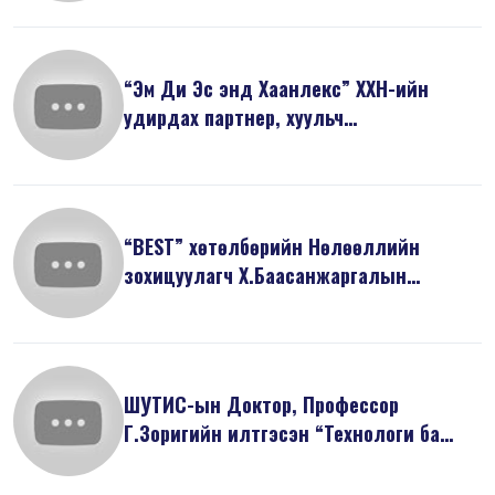
“Эм Ди Эс энд Хаанлекс” ХХН-ийн
удирдах партнер, хуульч
Ж.Майзоригийн ...
“BEST” хөтөлбөрийн Нөлөөллийн
зохицуулагч Х.Баасанжаргалын
танилцуулса...
ШУТИС-ын Доктор, Профессор
Г.Зоригийн илтгэсэн “Технологи ба
дижитал э...