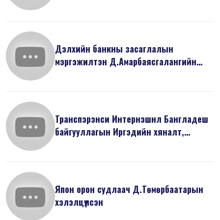
Дэлхийн банкны засаглалын
мэргэжилтэн Д.Амарбаясгалангийн
илтгэсэн “Ни...
Транспэрэнси Интернэшнл Бангладеш
байгууллагын Иргэдийн хяналт,
оролцо...
Япон орон судлаач Д.Төмөрбаатарын
хэлэлцүүлсэн