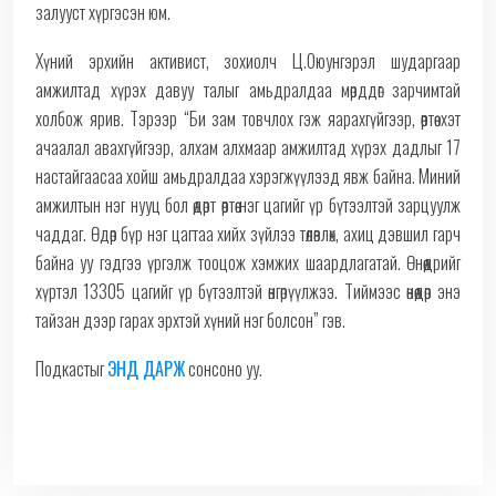
залууст хүргэсэн юм.
Хүний эрхийн активист, зохиолч Ц.Оюунгэрэл шударгаар
амжилтад хүрэх давуу талыг амьдралдаа мөрддөг зарчимтай
холбож ярив. Тэрээр “Би зам товчлох гэж яарахгүйгээр, өөртөө хэт
ачаалал авахгүйгээр, алхам алхмаар амжилтад хүрэх дадлыг 17
настайгаасаа хойш амьдралдаа хэрэгжүүлээд явж байна. Миний
амжилтын нэг нууц бол өдөрт өөртөө нэг цагийг үр бүтээлтэй зарцуулж
чаддаг. Өдөр бүр нэг цагтаа хийх зүйлээ төлөвлөх, ахиц дэвшил гарч
байна уу гэдгээ үргэлж тооцож хэмжих шаардлагатай. Өнөөдрийг
хүртэл 13305 цагийг үр бүтээлтэй өнгөрүүлжээ. Тиймээс өнөөдөр энэ
тайзан дээр гарах эрхтэй хүний нэг болсон” гэв.
Подкастыг
ЭНД ДАРЖ
сонсоно уу.