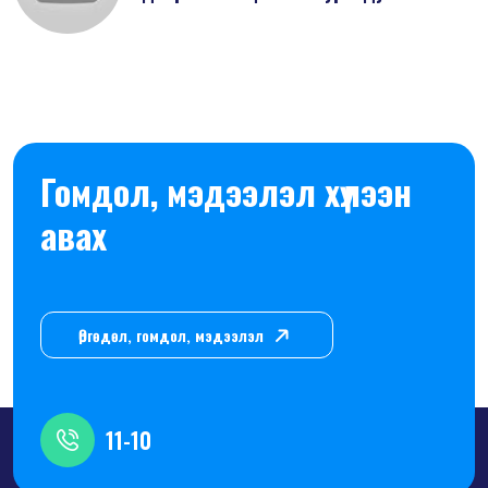
Гомдол, мэдээлэл хүлээн
авах
Өргөдөл, гомдол, мэдээлэл
11-10