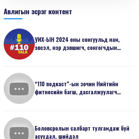
Авлигын эсрэг контент
УИХ-ЫН 2024 оны сонгуульд нам,
эвсэл, нэр дэвшигч, сонгогчдын
анхаарах...
“110 подкаст”-ын зочин Нийтийн
фитнесийн багш, дасгалжуулагч
Л.Саруулб...
Боловсролын салбарт тулгамдаж буй
асуудал, шийдэл