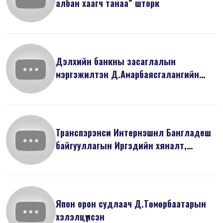
албан хаагч танаа” шторк
Дэлхийн банкны засаглалын
мэргэжилтэн Д.Амарбаясгалангийн
илтгэсэн “Ни...
Транспэрэнси Интернэшнл Бангладеш
байгууллагын Иргэдийн хяналт,
оролцо...
Япон орон судлаач Д.Төмөрбаатарын
хэлэлцүүлсэн