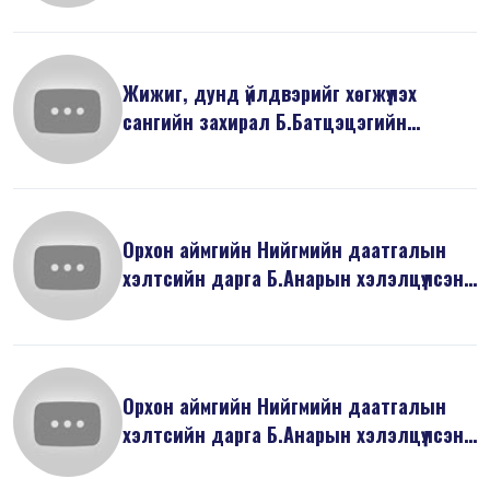
Жижиг, дунд үйлдвэрийг хөгжүүлэх
сангийн захирал Б.Батцэцэгийн
хэлэлцү...
Орхон аймгийн Нийгмийн даатгалын
хэлтсийн дарга Б.Анарын хэлэлцүүлсэн
...
Орхон аймгийн Нийгмийн даатгалын
хэлтсийн дарга Б.Анарын хэлэлцүүлсэн
...