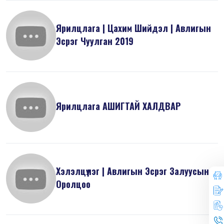
Ярилцлага | Цахим Шийдэл | Авлигын
Эсрэг Чуулган 2019
Ярилцлага АШИГТАЙ ХАЛДВАР
Хэлэлцүүлэг | Авлигын Эсрэг Залуусын
Оролцоо