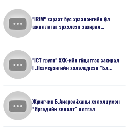
"IRIM" хараат бус хүрээлэнгийн үйл
ажиллагаа эрхэлсэн захирал
Н.Минжир...
"ICT групп" ХХК-ийн гүйцэтгэх захирал
Г.Лхамсүрэнгийн хэлэлцүүлсэн “Бл...
Жүжигчин Б.Амарсайханы хэлэлцүүлсэн
“Иргэдийн хяналт” илтгэл