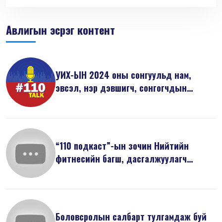
Авлигын эсрэг контент
УИХ-ЫН 2024 оны сонгуульд нам,
эвсэл, нэр дэвшигч, сонгогчдын
анхаарах...
“110 подкаст”-ын зочин Нийтийн
фитнесийн багш, дасгалжуулагч
Л.Саруулб...
Боловсролын салбарт тулгамдаж буй