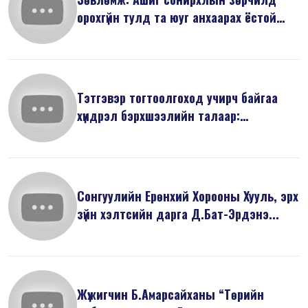
орохгүйн тулд та юуг анхаарах ёстой
вэ...
Тэтгэвэр тогтоолгоход учирч байгаа
хүндрэл бэрхшээлийн талаар:
Баримты...
Сонгуулийн Ерөнхий Хорооны Хууль, эрх
зүйн хэлтсийн дарга Д.Бат-Эрдэнэ...
Жүжигчин Б.Амарсайханы “Төрийн