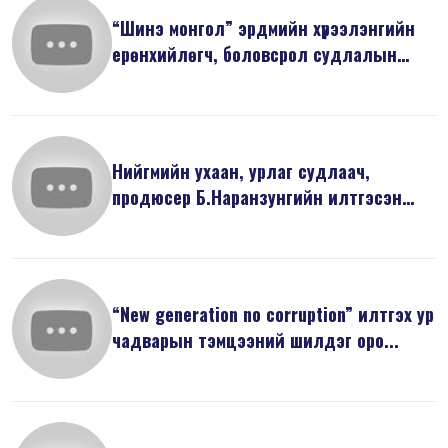
“Шинэ монгол” эрдмийн хүрээлэнгийн
ерөнхийлөгч, боловсрол судлалын
док...
Нийгмийн ухаан, урлаг судлаач,
продюсер Б.Наранзунгийн илтгэсэн
“Бид И...
“New generation no corruption” илтгэх ур
чадварын тэмцээний шилдэг оро...