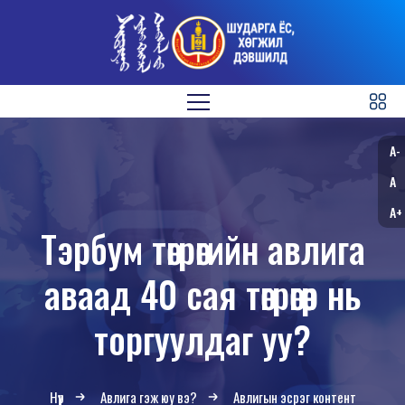
A-
A
A+
Тэрбум төгрөгийн авлига
аваад 40 сая төгрөгөөр нь
торгуулдаг уу?
Нүүр
Авлига гэж юу вэ?
Авлигын эсрэг контент