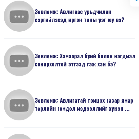
Зөвлөмж: Авлигаас урьдчилан
сэргийлэхэд иргэн таны үүрэг юу вэ?
Зөвлөмж: Хамаарал бүхий болон нэгдмэл
сонирхолтой этгээд гэж хэн бэ?
Зөвлөмж: Авлигатай тэмцэх газар ямар
төрлийн гомдол мэдээллийг хүлээн ...