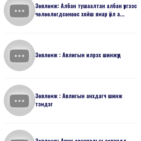
Зөвлөмж: Албан тушаалтан албан үүргээс
чөлөөлөгдсөнөөс хойш ямар үйл а...
Зөвлөмж : Авлигын илрэх шинжүүд
Зөвлөмж : Авлигын анхдагч шинж
тэмдэг
Зөвлөмж: Ашиг сонирхлын зөрчилд