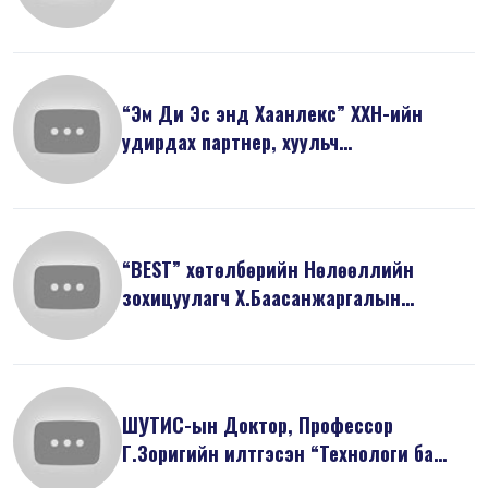
“Эм Ди Эс энд Хаанлекс” ХХН-ийн
удирдах партнер, хуульч
Ж.Майзоригийн ...
“BEST” хөтөлбөрийн Нөлөөллийн
зохицуулагч Х.Баасанжаргалын
танилцуулса...
ШУТИС-ын Доктор, Профессор
Г.Зоригийн илтгэсэн “Технологи ба
дижитал э...