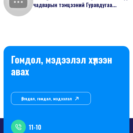
чадварын тэмцээний Гуравдугаа...
Гомдол, мэдээлэл хүлээн
авах
Өргөдөл, гомдол, мэдээлэл
11-10