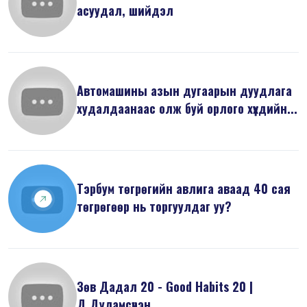
асуудал, шийдэл
Автомашины азын дугаарын дуудлага
худалдаанаас олж буй орлого хүүхдийн...
Тэрбум төгрөгийн авлига аваад 40 сая
төгрөгөөр нь торгуулдаг уу?
Зөв Дадал 20 - Good Habits 20 |
Д.Дуламсүрэн