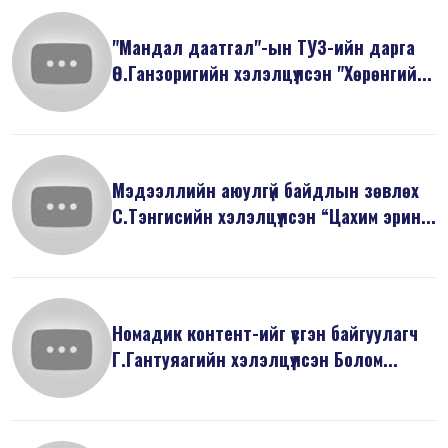
"Мандал даатгал"-ын ТУЗ-ийн дарга
Ө.Ганзоригийн хэлэлцүүлсэн "Хөрөнгий...
Мэдээллийн аюулгүй байдлын зөвлөх
С.Тэнгисийн хэлэлцүүлсэн “Цахим эрин...
Номадик контент-ийг үүсгэн байгуулагч
Г.Гантуяагийн хэлэлцүүлсэн Болом...