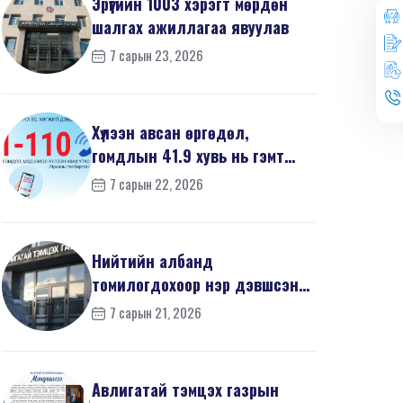
Эрүүгийн 1003 хэрэгт мөрдөн
шалгах ажиллагаа явуулав
7 сарын 23, 2026
Хүлээн авсан өргөдөл,
гомдлын 41.9 хувь нь гэмт
хэргийн шинжтэй байв
7 сарын 22, 2026
Нийтийн албанд
томилогдохоор нэр дэвшсэн
370 иргэний урьдчилсан
7 сарын 21, 2026
мэдүүл...
Авлигатай тэмцэх газрын