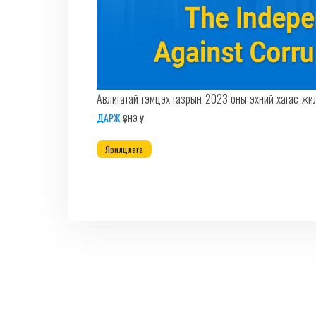
Авлигатай тэмцэх газрын 2023 оны эхний хагас жил
үзнэ үү.
ДАРЖ
Ярилцлага