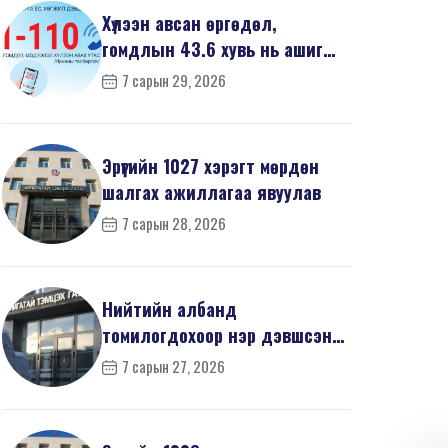
Хүлээн авсан өргөдөл,
гомдлын 43.6 хувь нь ашиг
сонирхлын зөрчилтэй х...
7 сарын 29, 2026
Эрүүгийн 1027 хэрэгт мөрдөн
шалгах ажиллагаа явуулав
7 сарын 28, 2026
Нийтийн албанд
томилогдохоор нэр дэвшсэн
405 иргэний урьдчилсан
7 сарын 27, 2026
мэдүүл...