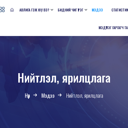
АВЛИГА ГЭЖ ЮУ ВЭ?
БИДНИЙ ЧИГ ҮҮРЭГ
МЭДЭЭ
СТАТИСТИ
МЭДҮҮЛЭГ ГАРГАГЧ Т
Нийтлэл, ярилцлага
Нүүр
Мэдээ
Нийтлэл, ярилцлага