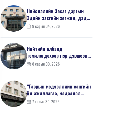
Нийслэлийн Засаг даргын
Эдийн засгийн хөгжил, дэд
бүтцийн асуудал хари...
8 сарын 04, 2026
Нийтийн албанд
томилогдохоор нэр дэвшсэн
405 иргэний урьдчилсан
8 сарын 03, 2026
мэдүүл...
“Газрын мэдээллийн сангийн
үйл ажиллагаа, мэдээлэл
солилцооны журам”-...
7 сарын 30, 2026