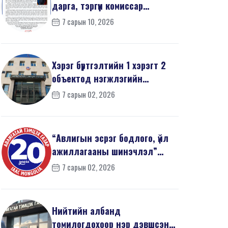
дарга, тэргүүн комиссар
З.Дашдаваагийн мэндчил...
7 сарын 10, 2026
Хэрэг бүртгэлтийн 1 хэрэгт 2
объектод нэгжлэгийн
ажиллагаа явуулав
7 сарын 02, 2026
“Авлигын эсрэг бодлого, үйл
ажиллагааны шинэчлэл”
эрдэм шинжилгээний б...
7 сарын 02, 2026
Нийтийн албанд
томилогдохоор нэр дэвшсэн