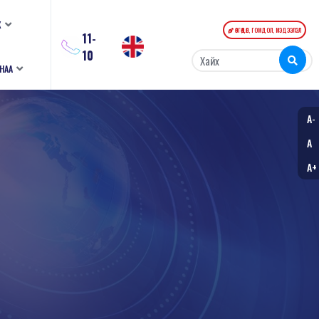
К
ӨРГӨДӨЛ, ГОМДОЛ, МЭДЭЭЛЭЛ
11-
10
АНАА
A-
A
A+