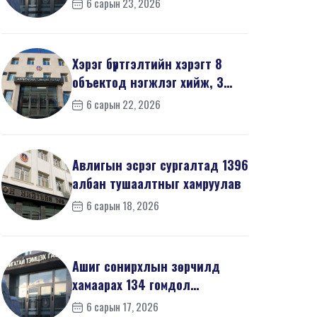
6 сарын 23, 2026
мэдүүл...
Хэрэг бүртгэлтийн хэрэгт 8
объектод нэгжлэг хийж, 3
хүнийг хойшлуулшг...
6 сарын 22, 2026
Авлигын эсрэг сургалтад 1396
албан тушаалтныг хамруулав
6 сарын 18, 2026
Ашиг сонирхлын зөрчилд
хамаарах 134 гомдол
мэдээллийг шалгав
6 сарын 17, 2026