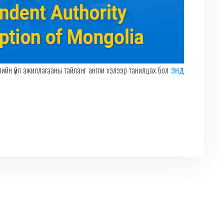
ийн үйл ажиллагааны тайланг англи хэлээр танилцах бол
ЭНД