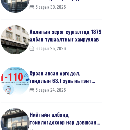
668 иргэний урьдчилсан
6 сарын 30, 2026
мэдүүл...
Авлигын эсрэг сургалтад 1879
албан тушаалтныг хамруулав
6 сарын 25, 2026
Хүлээн авсан өргөдөл,
гомдлын 63.1 хувь нь гэмт
хэргийн шинжтэй байв
6 сарын 24, 2026
Нийтийн албанд
томилогдохоор нэр дэвшсэн
468 иргэний урьдчилсан