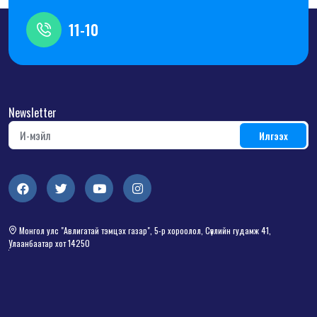
11-10
Newsletter
Монгол улс "Авлигатай тэмцэх газар", 5-р хороолол, Сөүлийн гудамж 41,
Улаанбаатар хот 14250