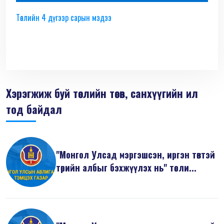
Төслийн 4 дүгээр сарын мэдээ
Хэрэгжиж буй төслийн төсөв, санхүүгийн ил
тод байдал
"Монгол Улсад мэргэшсэн, иргэн төвтэй
төрийн албыг бэхжүүлэх нь" төсли...