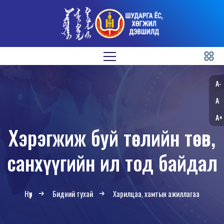
A-
A
A+
Хэрэгжиж буй төслийн төсөв,
санхүүгийн ил тод байдал
Нүүр
Бидний тухай
Харилцаа, хамтын ажиллагаа