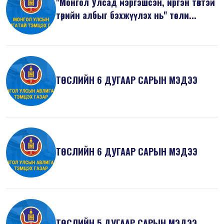
"Монгол Улсад мэргэшсэн, иргэн төвтэй
төрийн албыг бэхжүүлэх нь" төсли...
ТӨСЛИЙН 6 ДУГААР САРЫН МЭДЭЭ
ТӨСЛИЙН 6 ДУГААР САРЫН МЭДЭЭ
ТӨСЛИЙН 5 ДУГААР САРЫН МЭДЭЭ