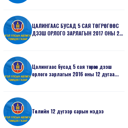
ЦАЛИНГААС БУСАД 5 САЯ ТӨГРӨГӨӨС
ДЭЭШ ОРЛОГО ЗАРЛАГЫН 2017 ОНЫ 2
ДУГААР...
Цалингаас бусад 5 сая төгрөгөөс дээш
орлого зарлагын 2016 оны 12 дугаа...
Төслийн 12 дүгээр сарын мэдээ