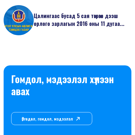
Цалингаас бусад 5 сая төгрөгөөс дээш
орлого зарлагын 2016 оны 11 дугаа...
Гомдол, мэдээлэл хүлээн
авах
Өргөдөл, гомдол, мэдээлэл