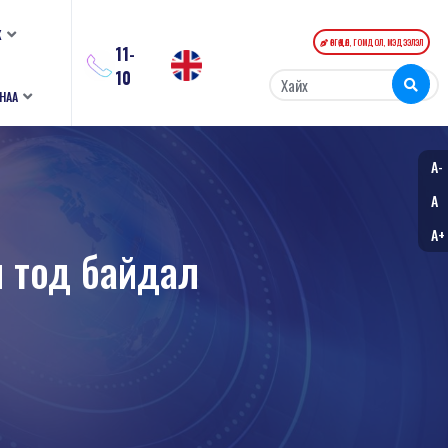
К
ӨРГӨДӨЛ, ГОМДОЛ, МЭДЭЭЛЭЛ
11-
10
АНАА
A-
A
A+
ил тод байдал