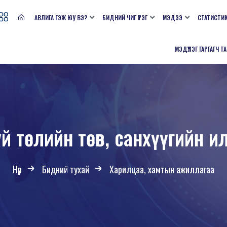
АВЛИГА ГЭЖ ЮУ ВЭ?
БИДНИЙ ЧИГ ҮҮРЭГ
МЭДЭЭ
СТАТИСТИ
МЭДҮҮЛЭГ ГАРГАГЧ Т
 төслийн төсөв, санхүүгийн 
Нүүр
Бидний тухай
Харилцаа, хамтын ажиллагаа