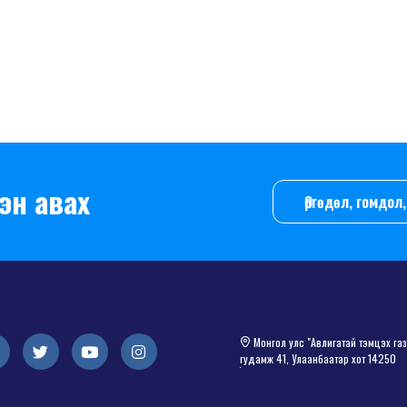
эн авах
Өргөдөл, гомдо
Монгол улс "Авлигатай тэмцэх газа
гудамж 41, Улаанбаатар хот 14250