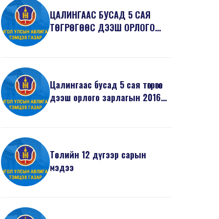
ЦАЛИНГААС БУСАД 5 САЯ
ТӨГРӨГӨӨС ДЭЭШ ОРЛОГО
ЗАРЛАГЫН 2017 ОНЫ 2
ДУГААР...
Цалингаас бусад 5 сая төгрөгөөс
дээш орлого зарлагын 2016
оны 12 дугаа...
Төслийн 12 дүгээр сарын
мэдээ