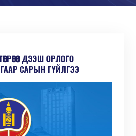
ГРӨГӨӨС ДЭЭШ ОРЛОГО
УГААР САРЫН ГҮЙЛГЭЭ