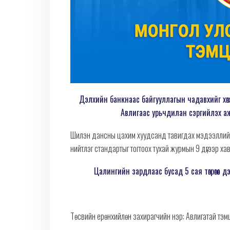
Дэлхийн банкнаас байгууллагын чадавхийг хө
Авлигаас урьчдилан сэргийлэх аж
Шилэн дансны цахим хуудсанд тавигдах мэдээллийн
нийтлэг стандартыг тогтоох тухай журмын 9 дүгээр ха
Цалингийн зардлаас бусад 5 сая төгрөгөөс д
Төсвийн ерөнхийлөн захирагчийн нэр: Авлигатай тэм