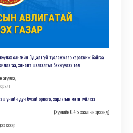
гжүүлэх сангийн буцалтгүй тусламжаар хэрэгжиж байгаа
иллагаа, хяналт шалгалтыг бэхжүүлэх төсөл
 агуулга,
всралт
ээш үнийн дүн бүхий орлого, зарлагын мөнгөн гүйлгээ
(Хуулийн 6.4.5 заалтын хүрээнд)
цэх газар