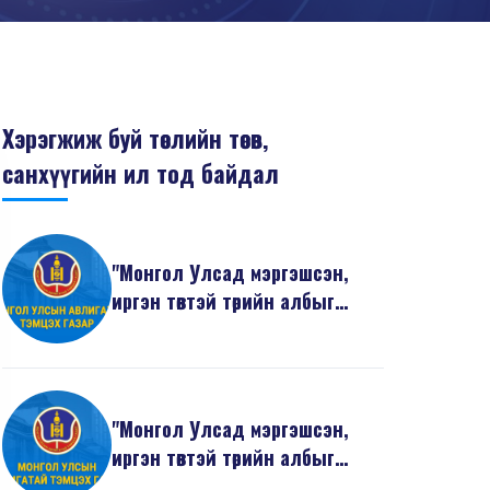
Хэрэгжиж буй төслийн төсөв,
санхүүгийн ил тод байдал
"Монгол Улсад мэргэшсэн,
иргэн төвтэй төрийн албыг
бэхжүүлэх нь" төсли...
"Монгол Улсад мэргэшсэн,
иргэн төвтэй төрийн албыг
бэхжүүлэх нь" төсли...