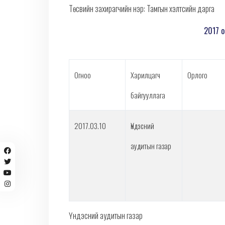
Төсвийн захирагчийн нэр: Тамгын хэлтсийн дарга
2017 о
Огноо
Харилцагч
Орлого
байгууллага
2017.03.10
Үндэсний
аудитын газар
Үндэсний аудитын газар