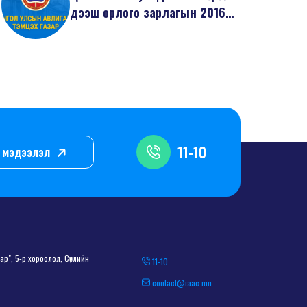
дээш орлого зарлагын 2016
оны 11 дугаа...
11-10
л, мэдээлэл
р", 5-р хороолол, Сөүлийн
11-10
contact@iaac.mn