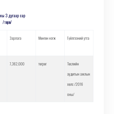
ны 3 дугаар сар
/төгрөг/
Зарлага
Мөнгөн нэгж
Гүйлгээний утга
7,362,000
төгрөг
Төслийн
аудитын ажлын
хөлс /2016
оны/