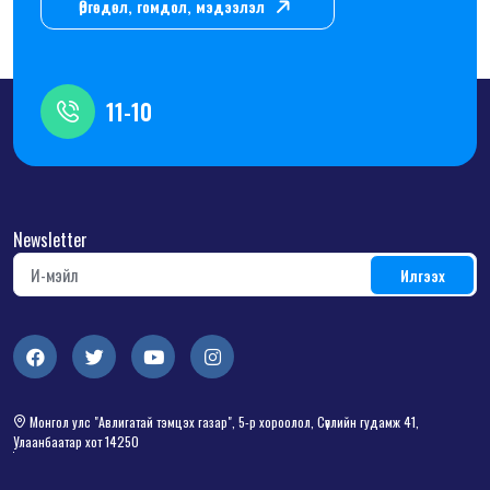
Өргөдөл, гомдол, мэдээлэл
11-10
Newsletter
Монгол улс "Авлигатай тэмцэх газар", 5-р хороолол, Сөүлийн гудамж 41,
Улаанбаатар хот 14250