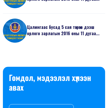
Цалингаас бусад 5 сая төгрөгөөс дээш
орлого зарлагын 2016 оны 11 дугаа...
Гомдол, мэдээлэл хүлээн
авах