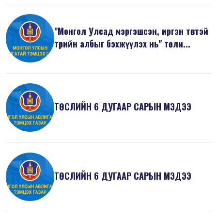
"Монгол Улсад мэргэшсэн, иргэн төвтэй
төрийн албыг бэхжүүлэх нь" төсли...
ТӨСЛИЙН 6 ДУГААР САРЫН МЭДЭЭ
ТӨСЛИЙН 6 ДУГААР САРЫН МЭДЭЭ