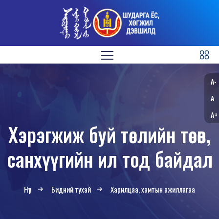
A-
A
A+
Хэрэгжиж буй төслийн төсөв,
санхүүгийн ил тод байдал
Нүүр
Бидний тухай
Харилцаа, хамтын ажиллагаа