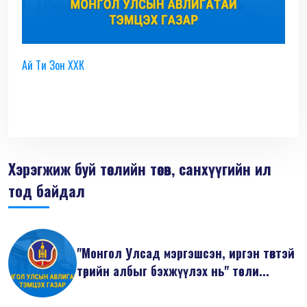
Ай Ти Зон ХХК
Хэрэгжиж буй төслийн төсөв, санхүүгийн ил
тод байдал
"Монгол Улсад мэргэшсэн, иргэн төвтэй
төрийн албыг бэхжүүлэх нь" төсли...