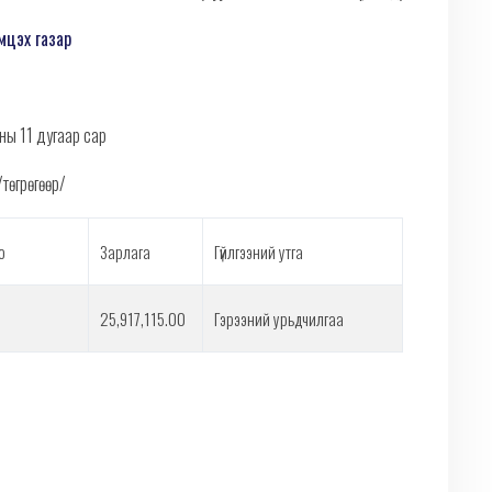
мцэх газар
ны 11 дугаар сар
/төгрөгөөр/
о
Зарлага
Гүйлгээний утга
25,917,115.00
Гэрээний урьдчилгаа