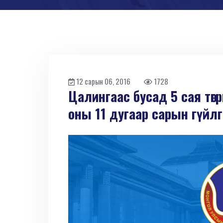
12 сарын 06, 2016
1728
Цалингаас бусад 5 сая төгр
оны 11 дугаар сарын гүйлг