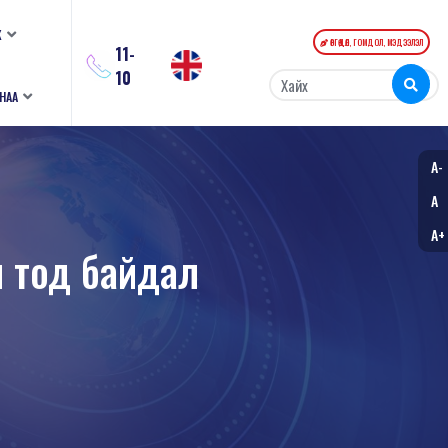
К
ӨРГӨДӨЛ, ГОМДОЛ, МЭДЭЭЛЭЛ
11-
10
АНАА
A-
A
A+
ил тод байдал