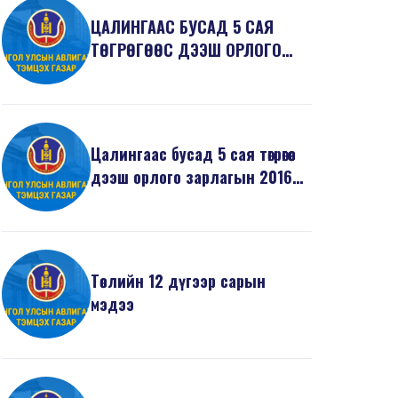
ЦАЛИНГААС БУСАД 5 САЯ
ТӨГРӨГӨӨС ДЭЭШ ОРЛОГО
ЗАРЛАГЫН 2017 ОНЫ 2
ДУГААР...
Цалингаас бусад 5 сая төгрөгөөс
дээш орлого зарлагын 2016
оны 12 дугаа...
Төслийн 12 дүгээр сарын
мэдээ