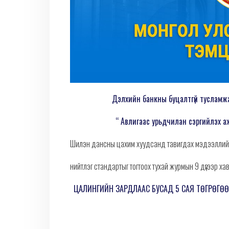
Дэлхийн банкны буцалтгүй тусламж
“ Авлигаас урьдчилан сэргийлэх аж
Шилэн дансны цахим хуудсанд тавигдах мэдээллийн
нийтлэг стандартыг тогтоох тухай журмын 9 дүгээр ха
ЦАЛИНГИЙН ЗАРДЛААС БУСАД 5 САЯ ТӨГРӨГӨ