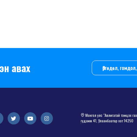
эн авах
Өргөдөл, гомдо
Монгол улс "Авлигатай тэмцэх газа
гудамж 41, Улаанбаатар хот 14250