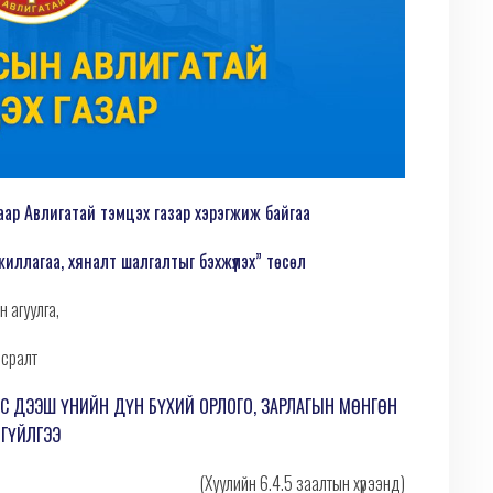
аар Авлигатай тэмцэх газар хэрэгжиж байгаа
иллагаа, хяналт шалгалтыг бэхжүүлэх” төсөл
 агуулга,
всралт
ӨС ДЭЭШ ҮНИЙН ДҮН БҮХИЙ ОРЛОГО, ЗАРЛАГЫН МӨНГӨН
ГҮЙЛГЭЭ
(Хуулийн 6.4.5 заалтын хүрээнд)