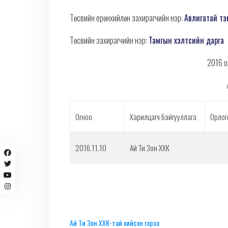
Төсвийн ерөнхийлөн захирагчийн нэр:
Авлигатай тэ
Төсвийн захирагчийн нэр:
Тамгын хэлтсийн дарга
2016 о
Огноо
Харилцагч байгууллага
Орлог
2016.11.10
Ай Ти Зон ХХК
Ай Ти Зон ХХК-тай хийсэн гэрээ