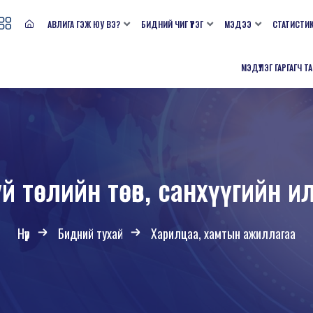
АВЛИГА ГЭЖ ЮУ ВЭ?
БИДНИЙ ЧИГ ҮҮРЭГ
МЭДЭЭ
СТАТИСТИ
МЭДҮҮЛЭГ ГАРГАГЧ Т
 төслийн төсөв, санхүүгийн 
Нүүр
Бидний тухай
Харилцаа, хамтын ажиллагаа