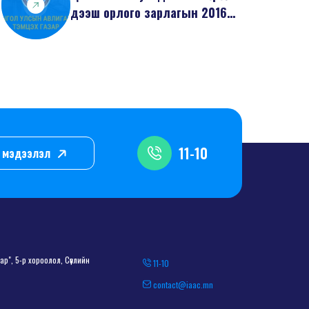
дээш орлого зарлагын 2016
оны 11 дугаа...
11-10
л, мэдээлэл
р", 5-р хороолол, Сөүлийн
11-10
contact@iaac.mn