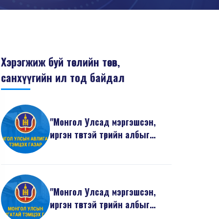
Хэрэгжиж буй төслийн төсөв,
санхүүгийн ил тод байдал
"Монгол Улсад мэргэшсэн,
иргэн төвтэй төрийн албыг
бэхжүүлэх нь" төсли...
"Монгол Улсад мэргэшсэн,
иргэн төвтэй төрийн албыг
бэхжүүлэх нь" төсли...