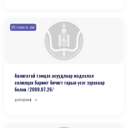
7 САРЫН 26, 2009
Авлигатай тэмцэх асуудлаар мэдээлэл
солилцох баримт бичигт гарын үсэг зурахаар
болов /2009.07.26/
дэлгэрэнгүй