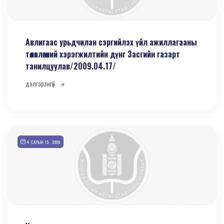
Авлигаас урьдчилан сэргийлэх үйл ажиллагааны
төлөвлөгөөний хэрэгжилтийн дүнг Засгийн газарт
танилцуулав/2009.04.17/
дэлгэрэнгүй
4 САРЫН 15, 2009