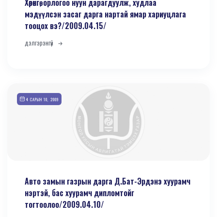
Хөрөнгө, орлогоо нуун дарагдуулж, худлаа
мэдүүлсэн засаг дарга нартай ямар хариуцлага
тооцох вэ?/2009.04.15/
дэлгэрэнгүй
4 САРЫН 10, 2009
Авто замын газрын дарга Д.Бат-Эрдэнэ хуурамч
нэртэй, бас хуурамч дипломтойг
тогтоолоо/2009.04.10/