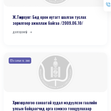
Ж.Төмөрхуяг: Бид орон нутагт шалган туслах
зорилгоор ажиллаж байгаа /2009.06.10/
дэлгэрэнгүй
6 САРЫН 10, 2009
Хөрөнгө орлогоо санаатай худал мэдүүлсэн гаалийн
улсын байцаагчид арга хэмжээ тооцуулахаар