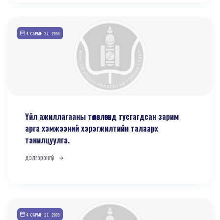
4 САРЫН 27, 2009
Үйл ажиллагааны төлөвлөгөөнд тусгагдсан зарим
арга хэмжээний хэрэгжилтийн талаарх
танилцуулга.
дэлгэрэнгүй
4 САРЫН 27, 2009