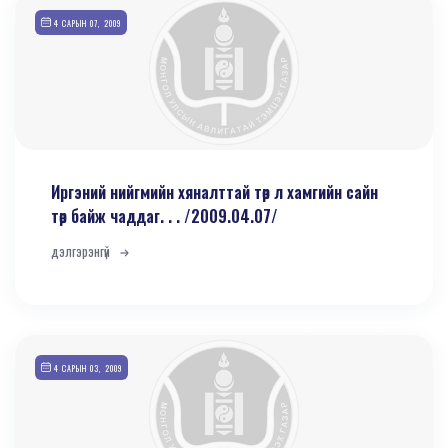
4 САРЫН 07, 2009
Иргэний нийгмийн хяналттай төр л хамгийн сайн
төр байж чаддаг. . . /2009.04.07/
дэлгэрэнгүй
4 САРЫН 03, 2009