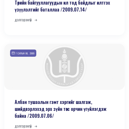
Төрийн байгууллагуудын ил тод байдлыг илтгэх
үзүүлэлтийг баталлаа /2009.07.14/
дэлгэрэнгүй
7 САРЫН 06, 2009
Албан тушаалын гэмт хэргийг шалгаж,
шийдвэрлэхэд эрх зүйн төгс орчин үгүйлэгдэж
байна /2009.07.06/
дэлгэрэнгүй