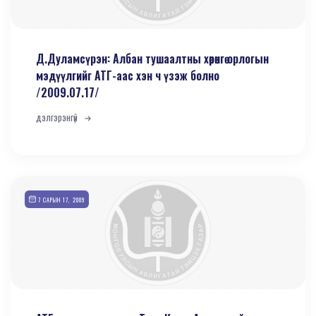
Д.Дуламсүрэн: Албан тушаалтны хөрөнгө орлогын
мэдүүлгийг АТГ-аас хэн ч үзэж болно
/2009.07.17/
дэлгэрэнгүй
7 САРЫН 17, 2009