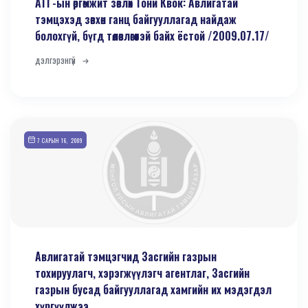
АТГ-ын өргөмжит зөвлөх Тони Квок: Авлигатай
тэмцэхэд зөвхөн ганц байгууллагад найдаж
болохгүй, бүгд төлөвлөгөөтэй байх ёстой /2009.07.17/
дэлгэрэнгүй
7 САРЫН 16, 2009
Авлигатай тэмцэгчид Засгийн газрын
тохируулагч, хэрэгжүүлэгч агентлаг, Засгийн
газрын бусад байгууллагад хамгийн их мэдэгдэл
хүргүүлжээ