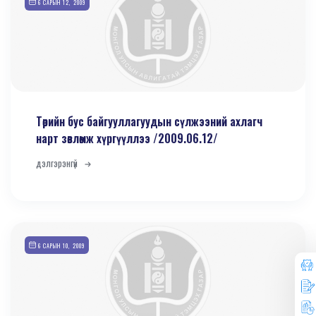
6 САРЫН 12, 2009
Төрийн бус байгууллагуудын сүлжээний ахлагч
нарт зөвлөмж хүргүүллээ /2009.06.12/
дэлгэрэнгүй
6 САРЫН 10, 2009