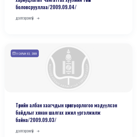
боловсрууллаа/2009.09.04/
дэлгэрэнгүй
9 САРЫН 03, 2009
Төрийн албан хаагчдын хөрөнгө, орлогоо мэдүүлсэн
байдлыг хянан шалгах ажил үргэлжилж
байна/2009.09.03/
дэлгэрэнгүй