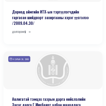
Дорнод аймгийн ИТХ-ын тэргүүлэгчдийн
гаргасан шийдвэрт захиргааны хэрэг үүсгэлээ
/2009.04.30/
дэлгэрэнгүй
4 САРЫН 30, 2009
Авлигатай тэмцэх газрын дарга нийслэлийн
Засаг дарга Г.Мөнхбаярт албан шаардлага