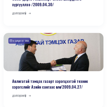
хүргүүллээ /2009.04.30/
дэлгэрэнгүй
4 САРЫН 27, 2009
Авлигатай тэмцэх газарт хэрэгцээтэй техник
хэрэгслийг Азийн сангаас өглөө /2009.04.27/
дэлгэрэнгүй