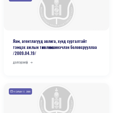
Яам, агентлагууд авлига, хүнд сурталтайт
тэмцэх ажлын төлөвлөгөөгөө шинэчлэн боловсрууллаа
/2009.04.19/
дэлгэрэнгүй
4 САРЫН 17, 2009