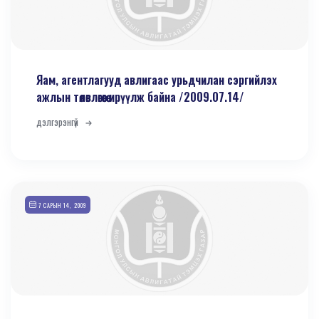
Яам, агентлагууд авлигаас урьдчилан сэргийлэх
ажлын төлөвлөгөөгөө ирүүлж байна /2009.07.14/
дэлгэрэнгүй
7 САРЫН 14, 2009