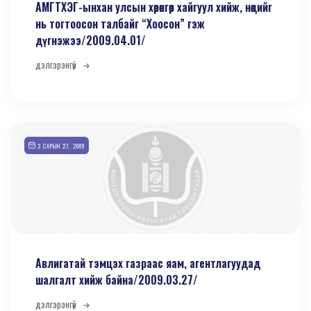
АМГТХЭГ-ынхан улсын хөрөнгөөр хайгуул хийж, нөөцийг
нь тогтоосон талбайг “Хоосон” гэж
дүгнэжээ/2009.04.01/
дэлгэрэнгүй
3 САРЫН 27, 2009
Авлигатай тэмцэх газраас яам, агентлагуудад
шалгалт хийж байна/2009.03.27/
дэлгэрэнгүй