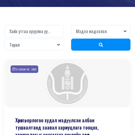
9 САРЫН 04, 2009
Хөрөнгө, орлогоо худал мэдүүлсэн албан
тушаалтанд заавал хариуцлага тооцох,
хариуцлагыг чангатгах хуулийн төсөл