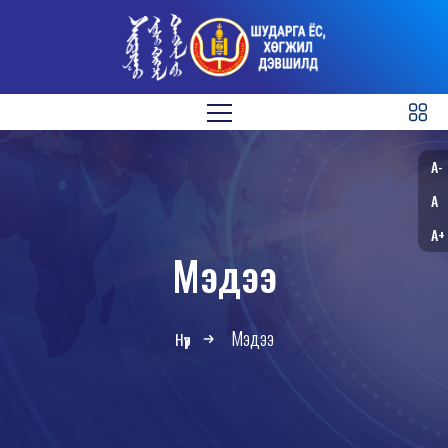
A-
A
A+
Мэдээ
Мэдээ
Нүүр