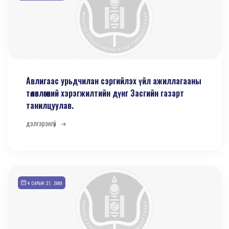
Авлигаас урьдчилан сэргийлэх үйл ажиллагааны
төлөвлөгөөний хэрэгжилтийн дүнг Засгийн газарт
танилцуулав.
дэлгэрэнгүй
4 САРЫН 27, 2009