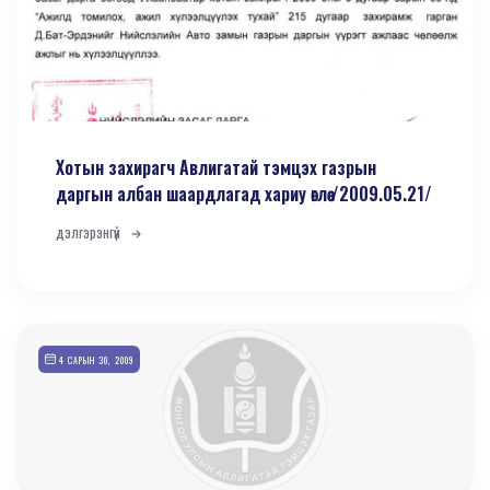
Хотын захирагч Авлигатай тэмцэх газрын
даргын албан шаардлагад хариу өглөө /2009.05.21/
дэлгэрэнгүй
4 САРЫН 30, 2009