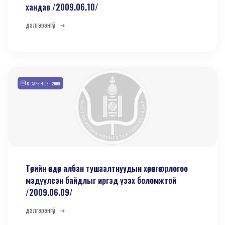
хандав /2009.06.10/
дэлгэрэнгүй
6 САРЫН 09, 2009
Төрийн өндөр албан тушаалтнуудын хөрөнгө орлогоо
мэдүүлсэн байдлыг иргэд үзэх боломжтой
/2009.06.09/
дэлгэрэнгүй