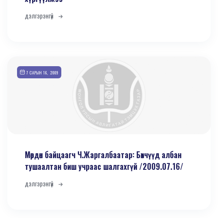
дэлгэрэнгүй
7 САРЫН 16, 2009
Мөрдөн байцаагч Ч.Жаргалбаатар: Бөхчүүд албан
тушаалтан биш учраас шалгахгүй /2009.07.16/
дэлгэрэнгүй