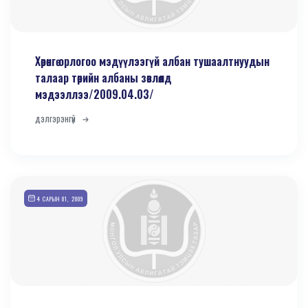
Хөрөнгө орлогоо мэдүүлээгүй албан тушаалтнуудын
талаар төрийн албаны зөвлөлд
мэдээллээ/2009.04.03/
дэлгэрэнгүй
4 САРЫН 01, 2009