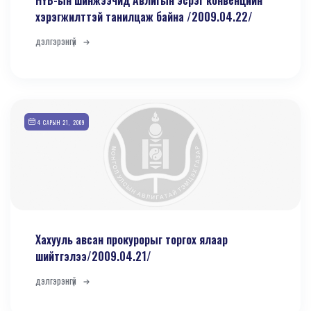
НҮБ-ын шинжээчид Авлигын эсрэг конвенцийн
хэрэгжилттэй танилцаж байна /2009.04.22/
дэлгэрэнгүй
4 САРЫН 21, 2009
Хахууль авсан прокурорыг торгох ялаар
шийтгэлээ/2009.04.21/
дэлгэрэнгүй