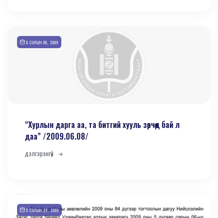
6 САРЫН 08, 2009
“Хурлын дарга аа, та битгий хууль зөрчөөд бай л
даа” /2009.06.08/
дэлгэрэнгүй
5 САРЫН 21, 2009