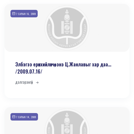
7 САРЫН 16, 2009
Элбэгээ ерөнхийлөгчөө, энэ Ц.Жанлавыг хар даа…
/2009.07.16/
дэлгэрэнгүй
7 САРЫН 14, 2009