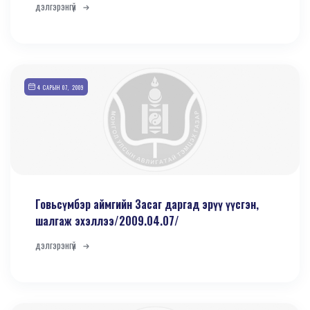
дэлгэрэнгүй
4 САРЫН 07, 2009
Говьсүмбэр аймгийн Засаг даргад эрүү үүсгэн,
шалгаж эхэллээ/2009.04.07/
дэлгэрэнгүй