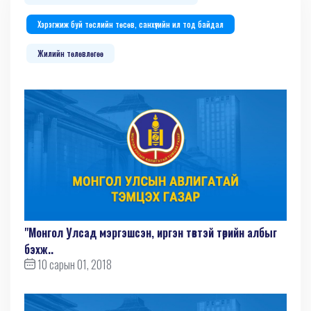
Хэрэгжиж буй төслийн төсөв, санхүүгийн ил тод байдал
Жилийн төлөвлөгөө
"Монгол Улсад мэргэшсэн, иргэн төвтэй төрийн албыг
бэхж..
10 сарын 01, 2018