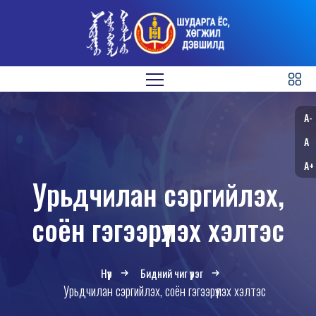
A-
A
A+
Урьдчилан сэргийлэх,
соён гэгээрүүлэх хэлтэс
Нүүр
Бидний чиг үүрэг
Урьдчилан сэргийлэх, соён гэгээрүүлэх хэлтэс