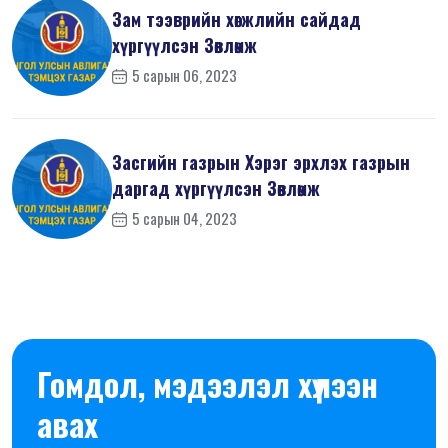
Зам тээврийн хөгжлийн сайдад
хүргүүлсэн Зөвлөмж
5 сарын 06, 2023
Засгийн газрын Хэрэг эрхлэх газрын
даргад хүргүүлсэн Зөвлөмж
5 сарын 04, 2023
Гомдол, мэдээлэл хүлээн
авах