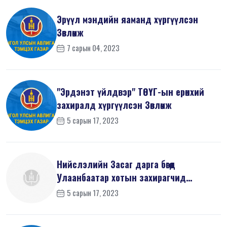
Эрүүл мэндийн яаманд хүргүүлсэн
Зөвлөмж
7 сарын 04, 2023
"Эрдэнэт үйлдвэр" ТӨҮГ-ын ерөнхий
захиралд хүргүүлсэн Зөвлөмж
5 сарын 17, 2023
Нийслэлийн Засаг дарга бөгөөд
Улаанбаатар хотын захирагчид
хүргүүлсэн ...
5 сарын 17, 2023