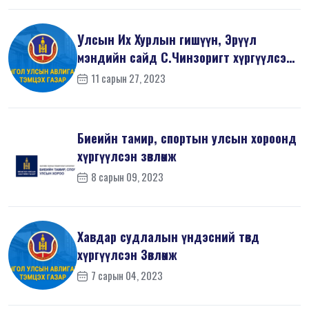
Улсын Их Хурлын гишүүн, Эрүүл
мэндийн сайд С.Чинзоригт хүргүүлсэн
Зөвл...
11 сарын 27, 2023
Биеийн тамир, спортын улсын хороонд
хүргүүлсэн зөвлөмж
8 сарын 09, 2023
Хавдар судлалын үндэсний төвд
хүргүүлсэн Зөвлөмж
7 сарын 04, 2023