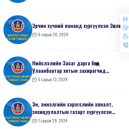
Эрчим хүчний яаманд хүргүүлсэн Зөвлөмж
6 сарын 20, 2024
Нийслэлийн Засаг дарга бөгөөд
Улаанбаатар хотын захирагчид
хүргүүлсэн ...
5 сарын 13, 2024
Эм, эмнэлгийн хэрэгслийн хяналт,
зохицуулалтын газарт хүргүүлсэн
Зөвлө...
1 сарын 29, 2024