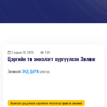
2 сарын 18, 2025
739
Цэргийн төв эмнэлэгт хүргүүлсэн Зөвлөмж
Зөвлөмжийг
ЭНД ДАРЖ
үзнэ үү.
Авлигаас урьдчилан сэргийлэх чиглэлээр хүргүүлсэн зөвлөмж