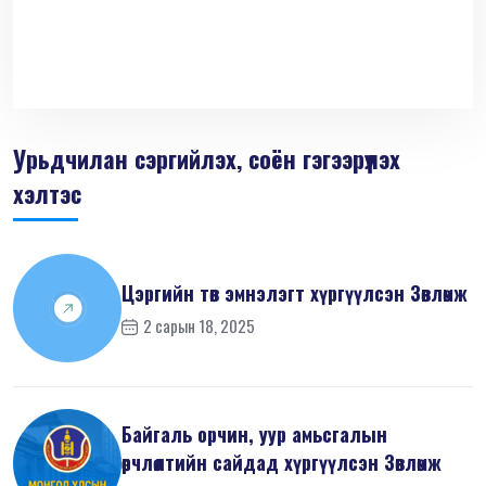
Урьдчилан сэргийлэх, соён гэгээрүүлэх
хэлтэс
Цэргийн төв эмнэлэгт хүргүүлсэн Зөвлөмж
2 сарын 18, 2025
Байгаль орчин, уур амьсгалын
өөрчлөлтийн сайдад хүргүүлсэн Зөвлөмж