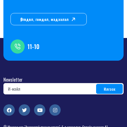
Өргөдөл, гомдол, мэдээлэл
11-10
Newsletter
Монгол улс "Авлигатай тэмцэх газар", 5-р хороолол, Сөүлийн гудамж 41,