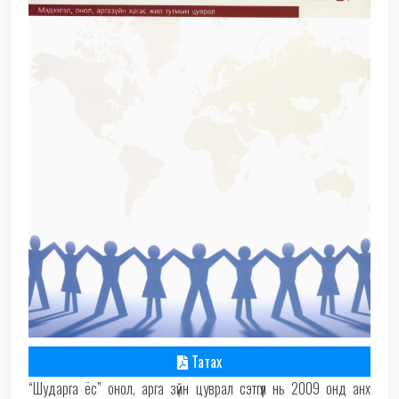
Татах
“Шударга ёс” онол, арга зүйн цуврал сэтгүүл нь 2009 онд анх