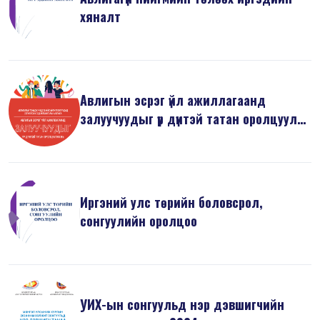
хяналт
Авлигын эсрэг үйл ажиллагаанд
залуучуудыг үр дүнтэй татан оролцуулах
н...
Иргэний улс төрийн боловсрол,
сонгуулийн оролцоо
УИХ-ын сонгуульд нэр дэвшигчийн