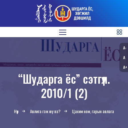
A-
A
A+
“Шударга ёс” сэтгүүл.
2010/1 (2)
Нүүр
Авлига гэж юу вэ?
Цахим ном, гарын авлага