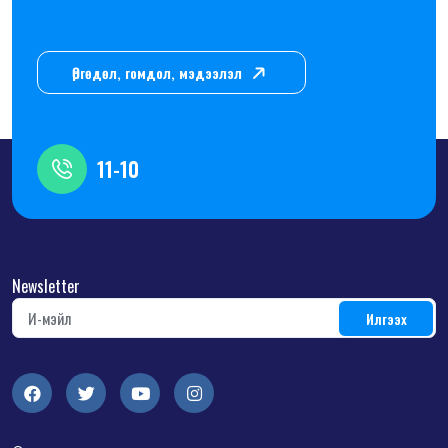
Өргөдөл, гомдол, мэдээлэл
11-10
Newsletter