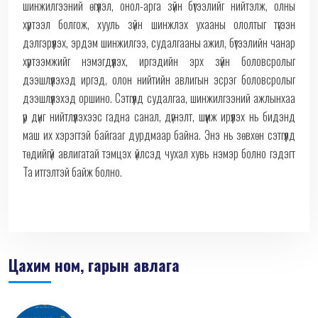
шинжилгээний өгүүлэл, онол-арга зүйн бүтээлийг нийтэлж, олны
хүртээл болгож, хууль зүйн шинжлэх ухааны ололтыг түгээн
дэлгэрүүлэх, эрдэм шинжилгээ, судалгааны ажил, бүтээлийн чанар
хүртээмжийг нэмэгдүүлэх, иргэдийн эрх зүйн боловсролыг
дээшлүүлэхэд иргэд, олон нийтийн авлигын эсрэг боловсролыг
дээшлүүлэхэд оршино. Сэтгүүлд судалгаа, шинжилгээний ажлынхаа
үр дүнг нийтлүүлэхээс гадна санал, дүгнэлт, шүүмж ирүүлэх нь бидэнд
маш их хэрэгтэй байгааг дурдмаар байна. Энэ нь зөвхөн сэтгүүлд
төдийгүй авлигатай тэмцэх үйлсэд чухал хувь нэмэр болно гэдэгт
Та итгэлтэй байж болно.
Цахим ном, гарын авлага