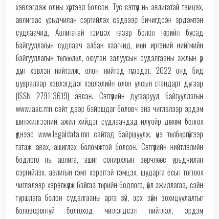
хэвлэгдэж олны хүртээл болсон. Тус сэтгүүл нь авлигатай тэмцэх,
авлигаас урьдчилан сэргийлэх сэдвээр бичигдсэн эрдэмтэн
судлаачид, Авлигатай тэмцэх газар болон төрийн бусад
байгууллагын судлаач албан хаагчид, мөн иргэний нийгмийн
байгууллагын төлөөлөл, оюутан залуусын судалгааны ажлын үр
дүнг хэвлэн нийтэлж, олон нийтэд түгээдэг. 2022 онд бид
цувралаар хэвлэгддэг хэвлэлийн олон улсын стандарт дугаар
(ISSN 2791-3619) авсан. Сэтгүүлийн дугаарууд байгууллагын
www.iaac.mn сайт дээр байршдаг боловч энэ чиглэлээр эрдэм
шинжилгээний ажил хийдэг судлаачдад илүү ойр дөхөм болгох
үүднээс www.legaldata.mn сайтад байршуулж, үнэ төлбөргүйгээр
татаж авах, ашиглах боломжтой болсон. Сэтгүүлийн нийтлэлийн
бодлого нь авлига, ашиг сонирхлын зөрчлөөс урьдчилан
сэргийлэх, авлигын гэмт хэрэгтэй тэмцэх, шударга ёсыг тогтоох
чиглэлээр хэрэгжүүлж байгаа төрийн бодлого, үйл ажиллагаа, сайн
туршлага болон судалгааны арга зүй, эрх зүйн зохицуулалтыг
боловсронгуй болгоход чиглэгдсэн нийтлэл, эрдэм