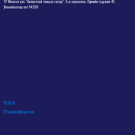
Монгол улс "Авлигатай тэмцэх газар", 5-р хороолол, Сөүлийн гудамж 41,
Улаанбаатар хот 14250
11-10
contact@iaac.mn