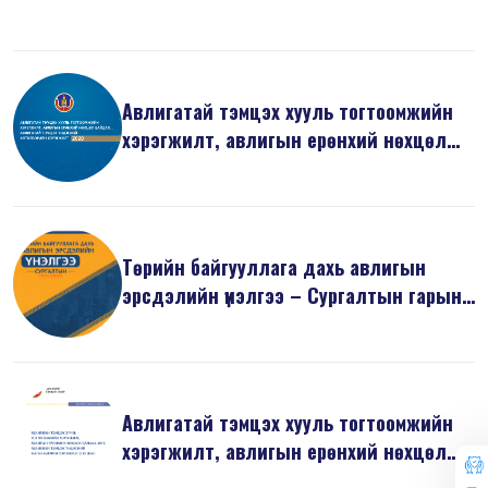
б...
Авлигатай тэмцэх хууль тогтоомжийн
хэрэгжилт, авлигын ерөнхий нөхцөл
б...
Төрийн байгууллага дахь авлигын
эрсдэлийн үнэлгээ – Сургалтын гарын
ав...
Авлигатай тэмцэх хууль тогтоомжийн
хэрэгжилт, авлигын ерөнхий нөхцөл
б...