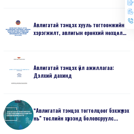
Авлигатай тэмцэх хууль тогтоомжийн
хэрэгжилт, авлигын ерөнхий нөхцөл
б...
Авлигатай тэмцэх үйл ажиллагаа:
Дэлхий дахинд
“Авлигатай тэмцэх тогтолцоог бэхжүүлэх
нь” төслийн хүрээнд боловсруулс...