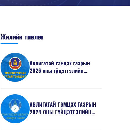
Жилийн төлөвлөгөө
Авлигатай тэмцэх газрын
2026 оны гүйцэтгэлийн
төлөвлөгөө
АВЛИГАТАЙ ТЭМЦЭХ ГАЗРЫН
2024 ОНЫ ГҮЙЦЭТГЭЛИЙН
ТӨЛӨВЛӨГӨӨ