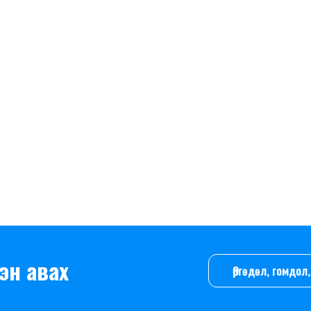
эн авах
Өргөдөл, гомдо