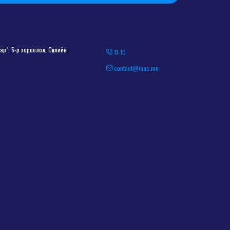
р", 5-р хороолол, Сөүлийн
11-10
contact@iaac.mn