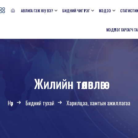
АВЛИГА ГЭЖ ЮУ ВЭ?
БИДНИЙ ЧИГ ҮҮРЭГ
МЭДЭЭ
СТАТИСТИ
МЭДҮҮЛЭГ ГАРГАГЧ Т
Жилийн төлөвлөгөө
Нүүр
Бидний тухай
Харилцаа, хамтын ажиллагаа