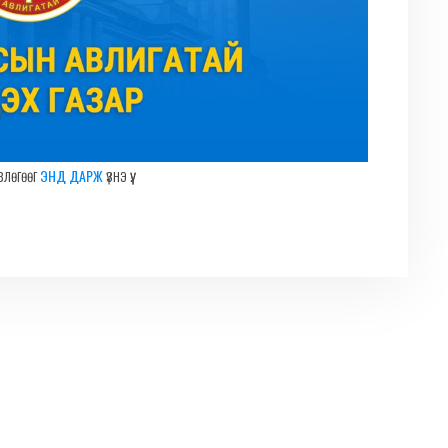
влөгөөг
үзнэ үү.
ЭНД ДАРЖ