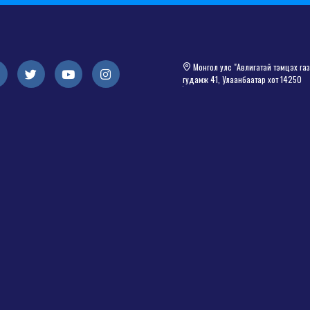
Монгол улс "Авлигатай тэмцэх газа
гудамж 41, Улаанбаатар хот 14250