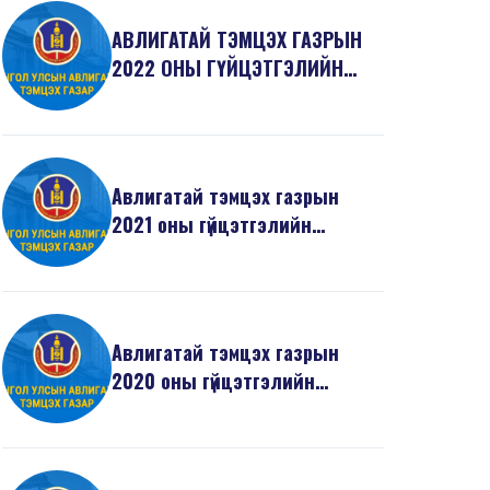
АВЛИГАТАЙ ТЭМЦЭХ ГАЗРЫН
2022 ОНЫ ГҮЙЦЭТГЭЛИЙН
ТӨЛӨВЛӨГӨӨ
Авлигатай тэмцэх газрын
2021 оны гүйцэтгэлийн
төлөвлөгөө
Авлигатай тэмцэх газрын
2020 оны гүйцэтгэлийн
төлөвлөгөө