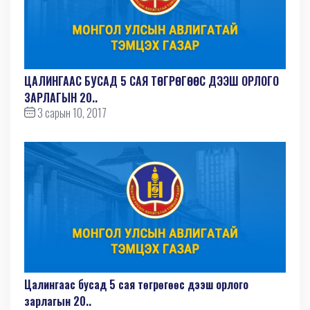
ЦАЛИНГААС БУСАД 5 САЯ ТӨГРӨГӨӨС ДЭЭШ ОРЛОГО
ЗАРЛАГЫН 20..
3 сарын 10, 2017
Цалингаас бусад 5 сая төгрөгөөс дээш орлого
зарлагын 20..