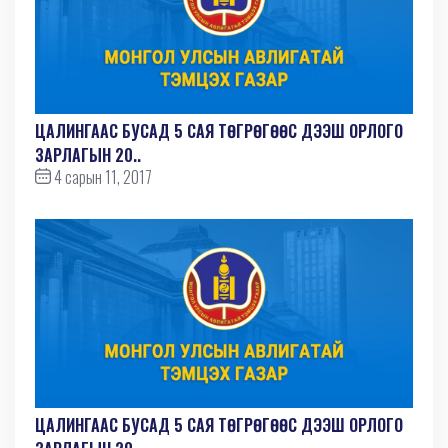
ЦАЛИНГААС БУСАД 5 САЯ ТӨГРӨГӨӨС ДЭЭШ ОРЛОГО
ЗАРЛАГЫН 20..
4 сарын 11, 2017
ЦАЛИНГААС БУСАД 5 САЯ ТӨГРӨГӨӨС ДЭЭШ ОРЛОГО