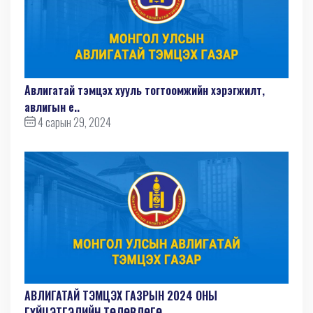
Авлигатай тэмцэх хууль тогтоомжийн хэрэгжилт,
авлигын е..
4 сарын 29, 2024
АВЛИГАТАЙ ТЭМЦЭХ ГАЗРЫН 2024 ОНЫ
ГҮЙЦЭТГЭЛИЙН ТӨЛӨВЛӨГӨ..