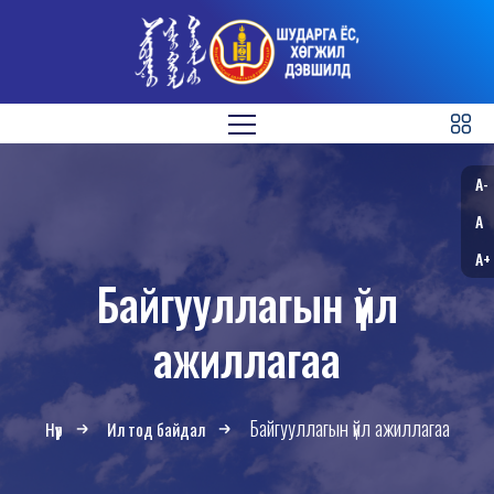
A-
A
A+
Байгууллагын үйл
ажиллагаа
Байгууллагын үйл ажиллагаа
Нүүр
Ил тод байдал