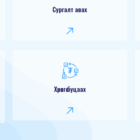
Сургалт авах
Хөрөнгө буцаах