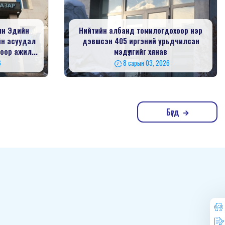
ын Эдийн
Нийтийн албанд томилогдохоор нэр
йн асуудал
дэвшсэн 405 иргэний урьдчилсан
оор ажил...
мэдүүлгийг хянав
6
8 сарын 03, 2026
Бүгд