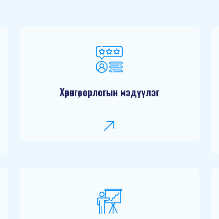
Хөрөнгө, орлогын мэдүүлэг