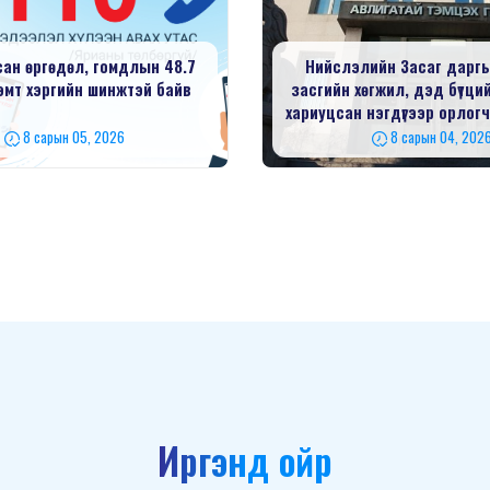
сан өргөдөл, гомдлын 48.7
Нийслэлийн Засаг дарг
гэмт хэргийн шинжтэй байв
засгийн хөгжил, дэд бүтци
хариуцсан нэгдүгээр орлогч
8 сарын 05, 2026
8 сарын 04, 202
Иргэнд ойр