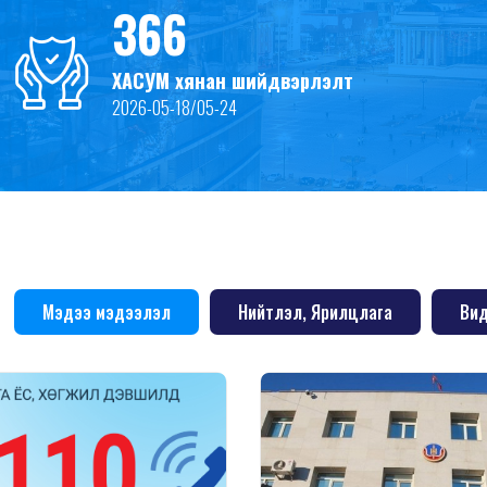
366
ХАСУМ хянан шийдвэрлэлт
2026-05-18/05-24
Мэдээ мэдээлэл
Нийтлэл, Ярилцлага
Вид