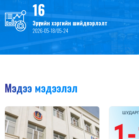
16
Эрүүгийн хэргийн шийдвэрлэлт
2026-05-18/05-24
Мэдээ мэдээлэл