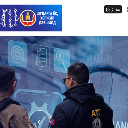
ЦЭС
Авлигын эсрэг НЭГДЬЕ
Шударга ёс, хөгжил дэвшилд