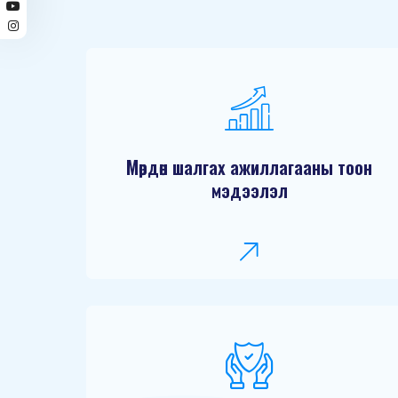
Мөрдөн шалгах ажиллагааны тоон
мэдээлэл