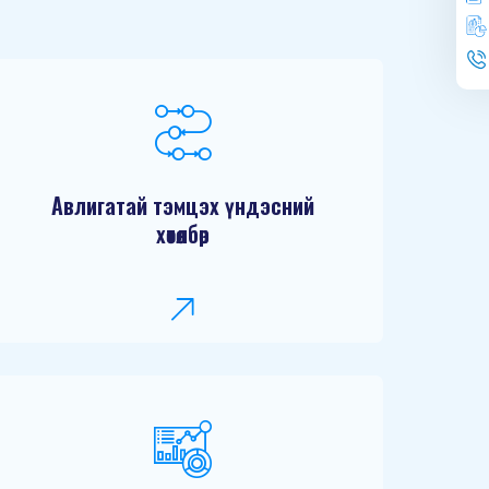
Авлигатай тэмцэх үндэсний
хөтөлбөр