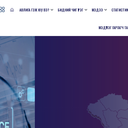
АВЛИГА ГЭЖ ЮУ ВЭ?
БИДНИЙ ЧИГ ҮҮРЭГ
МЭДЭЭ
СТАТИСТИ
МЭДҮҮЛЭГ ГАРГАГЧ Т