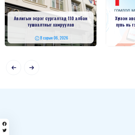
Авлигын эсрэг сургалтад 110 албан
Хүлээн ав
тушаалтныг хамруулав
хувь нь 
8 сарын 06, 2026