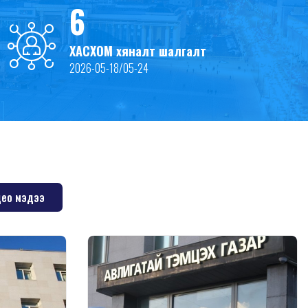
6
ХАСХОМ хяналт шалгалт
2026-05-18/05-24
ео мэдээ