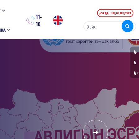
К
ӨРГӨДӨЛ, ГОМДОЛ, МЭДЭЭЛЭЛ
11-
10
АНАА
A-
A
A+